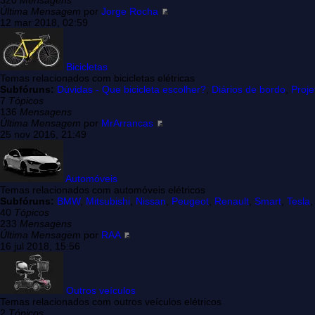
320
Mensagens
Última Mensagem
por
Jorge Rocha
12 mar 2018, 02:59
Bicicletas
Temas relacionados com bicicletas elétricas
Subfóruns:
Dúvidas - Que bicicleta escolher?
,
Diários de bordo
,
Proje
7
Tópicos
136
Mensagens
Última Mensagem
por
MrArrancas
25 nov 2016, 21:49
Automóveis
Temas relacionados com automóveis elétricos
Subfóruns:
BMW
,
Mitsubishi
,
Nissan
,
Peugeot
,
Renault
,
Smart
,
Tesla
40
Tópicos
233
Mensagens
Última Mensagem
por
RAA
16 jul 2018, 15:56
Outros veículos
Temas relacionados com outros veículos elétricos
2
Tópicos