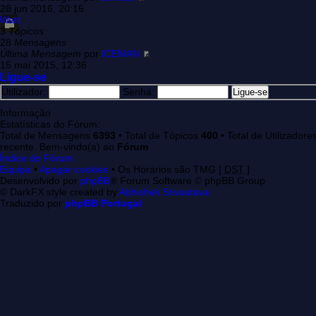
28 jun 2016, 20:16
Watt
3
Tópicos
28
Mensagens
Última Mensagem
por
ICEMAN
15 mai 2015, 12:36
Ligue-se
Utilizador:
Senha:
Informação
Estatísticas do Fórum:
Total de Mensagens
6393
• Total de Tópicos
400
• Total de Utilizadore
recente. Bem-vindo(a) ao
Fórum
Índice do Fórum
Equipa
•
Apagar cookies
• Os Horários são TMG [
DST
]
Desenvolvido por
phpBB
® Forum Software © phpBB Group
© DarkFX style created by
Abhishek Srivastava
Traduzido por
phpBB Portugal