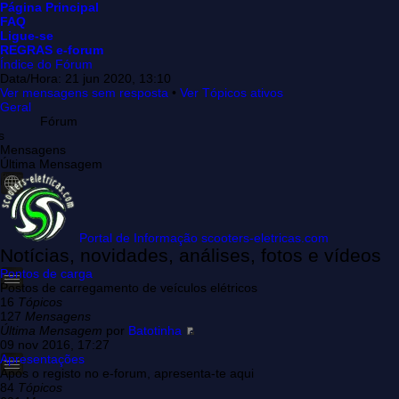
Página Principal
FAQ
Ligue-se
REGRAS e-forum
Índice do Fórum
Data/Hora: 21 jun 2020, 13:10
Ver mensagens sem resposta
•
Ver Tópicos ativos
Geral
Fórum
s
Mensagens
Última Mensagem
Portal de Informação scooters-eletricas.com
Notícias, novidades, análises, fotos e vídeos
Pontos de carga
Postos de carregamento de veículos elétricos
16
Tópicos
127
Mensagens
Última Mensagem
por
Batotinha
09 nov 2016, 17:27
Apresentações
Após o registo no e-forum, apresenta-te aqui
84
Tópicos