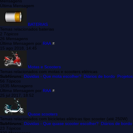
Mensagens
Última Mensagem
BATERIAS
Temas relacionados baterias
2
Tópicos
26
Mensagens
Última Mensagem
por
RAA
15 ago 2018, 14:45
Motas e Scooters
Temas relacionados com motas e scooters elétricas
Subfóruns:
Dúvidas - Que mota escolher?
,
Diários de bordo
,
Projetos
56
Tópicos
1635
Mensagens
Última Mensagem
por
RAA
25 jul 2017, 18:52
Quase scooters
Temas relacionados com bicicletas elétricas tipo scooter (até 250W)
Subfóruns:
Dúvidas - Que quase scooter escolher?
,
Diários de bordo
23
Tópicos