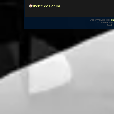
Índice do Fórum
Desenvolvido por
p
© DarkFX styl
Tradu