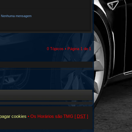
Nenhuma mensagem
0 Tópicos • Página
1
de
1
pagar cookies
• Os Horários são TMG [
DST
]