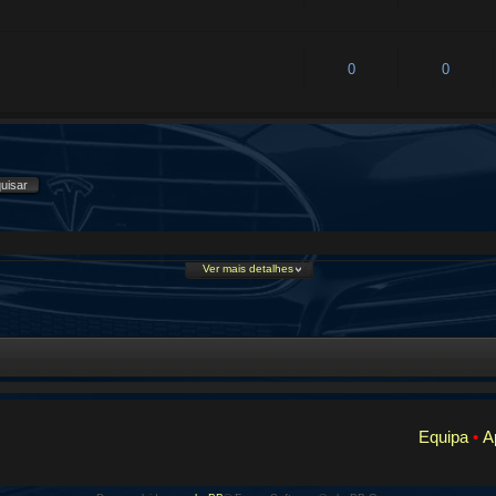
0
0
Ver mais detalhes
Equipa
•
A