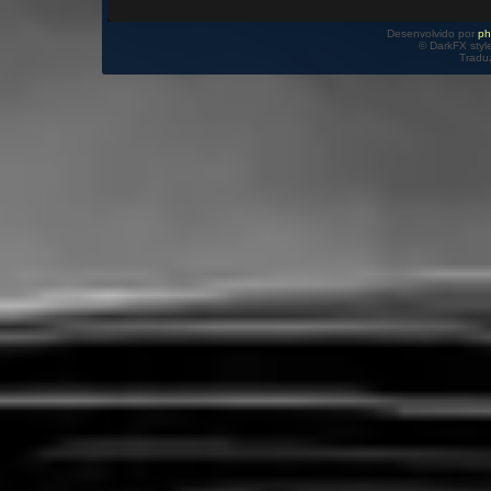
Desenvolvido por
p
© DarkFX styl
Tradu