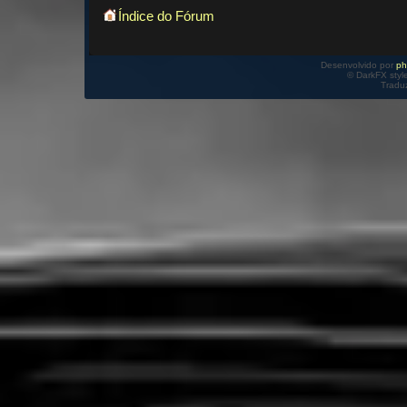
Índice do Fórum
Desenvolvido por
p
© DarkFX styl
Tradu