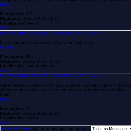
RJSC
Mensagens:
228
Registado:
19 mai 2014, 18:11
Localização:
Aveiro
Topo
Re: 25º CONCENTRAÇÃO - FIGUEIRA DA FOZ - Julho
Essa do quadro é inadmissível para um eletricista...
MRider
Mensagens:
896
Registado:
19 mai 2014, 00:05
Localização:
Ilha da Madeira
Topo
Re: 25º CONCENTRAÇÃO - FIGUEIRA DA FOZ - Julho
Aquilo parece trabalho de um gajo qualquer que sabe ligar uns fios
câmara municipal mas que não tem noção dos fenómenos elétricos...
Enfim...
RJSC
Mensagens:
228
Registado:
19 mai 2014, 18:11
Localização:
Aveiro
Topo
Anterior
Próximo
Mostrar mensagens anteriores: