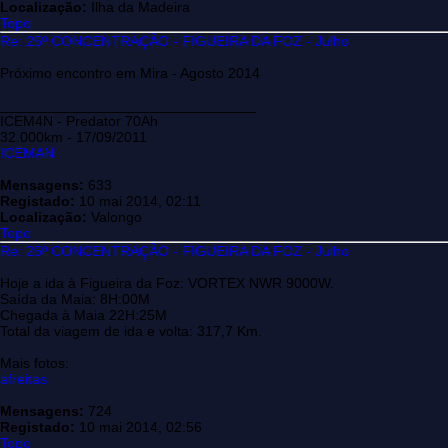
Localização:
Ilha da Madeira
Topo
Re: 25º CONCENTRAÇÃO - FIGUEIRA DA FOZ - Julho
Próximo encontro em Mira - Agosto 2014
________________________________
ICEM4N - Predator 70Ah
32.000km - 17/09/2011
ICEMAN
Mensagens:
633
Registado:
10 mai 2014, 02:11
Localização:
Valongo
Topo
Re: 25º CONCENTRAÇÃO - FIGUEIRA DA FOZ - Julho
Hoje a ida à Figueira da Foz: VORTEX NWR 9000W.
Saída da Maia: 8H:00M
Chegada à Maia 22H:25M
Total da viagem de ida e volta: 317,7 Km.
Mais fotos:
afreitas
Mensagens:
724
Registado:
10 mai 2014, 02:56
Topo