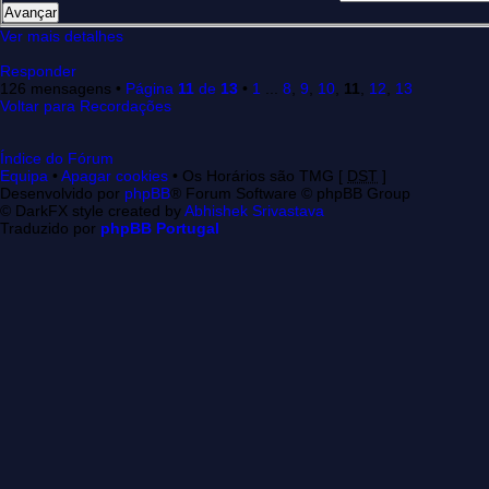
Ver mais detalhes
Responder
126 mensagens •
Página
11
de
13
•
1
...
8
,
9
,
10
,
11
,
12
,
13
Voltar para Recordações
Índice do Fórum
Equipa
•
Apagar cookies
• Os Horários são TMG [
DST
]
Desenvolvido por
phpBB
® Forum Software © phpBB Group
© DarkFX style created by
Abhishek Srivastava
Traduzido por
phpBB Portugal