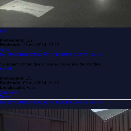
pafi
Mensagens:
122
Registado:
25 mai 2014, 12:23
Topo
Re: 25º CONCENTRAÇÃO - FIGUEIRA DA FOZ - Julho
Só sabem comer, quero mas é uns vídeos de corridas...
nios26
Mensagens:
156
Registado:
05 mai 2014, 11:16
Localização:
Fafe
Sítio web
Topo
Re: 25º CONCENTRAÇÃO - FIGUEIRA DA FOZ - Julho