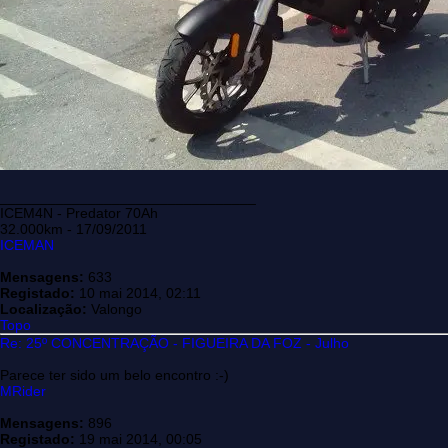
________________________________
ICEM4N - Predator 70Ah
32.000km - 17/09/2011
ICEMAN
Mensagens:
633
Registado:
10 mai 2014, 02:11
Localização:
Valongo
Topo
Re: 25º CONCENTRAÇÃO - FIGUEIRA DA FOZ - Julho
Parece ter sido um belo encontro :-)
MRider
Mensagens:
896
Registado:
19 mai 2014, 00:05