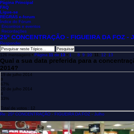
Página Principal
FAQ
Ligue-se
REGRAS e-forum
Índice do Fórum
Encontros e eventos
Recordações
25º CONCENTRAÇÃO - FIGUEIRA DA FOZ - J
Responder
126 mensagens •
Página
11
de
13
•
1
...
8
,
9
,
10
,
11
,
12
,
13
Qual a sua data preferida para a concentraçã
2014?
19 de julho 2014
8
67%
20 de julho 2014
4
33%
Total de votos : 12
Re: 25º CONCENTRAÇÃO - FIGUEIRA DA FOZ - Julho