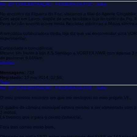
Re: 25º CONCENTRAÇÃO - FIGUEIRA DA FOZ - Julho
No encontro da Figueira da Foz, visitamos a filial do Agente Gingabike
Com sede em Lavos, dispõe de uma fantástica loja no centro da Fig. 
Pena foi não encontrarmos nesta Bicicletas eléctricas e Motos eléctr
A simpática colaboradora desta loja diz que vai encomendar uma VOR
experimentar.
Curiosidade e coincidência:
Mesmo em frente à loja A.S.Santiago a VORTEX NWR com apenas 3 m
de percorrer 6.666km
afreitas
Mensagens:
724
Registado:
10 mai 2014, 02:56
Topo
Re: 25º CONCENTRAÇÃO - FIGUEIRA DA FOZ - Julho
O meu primeiro encontro em que me desloquei no meu próprio VE.
O quadro da câmara municipal estava mesmo a ser alimentado com o
3 motos.
Lá tivemos que ir para o centro comercial.
Fora isso correu muito bem.
Obrigado ao pafi e VETL pelos empréstimos dos EVSE de 16A para o L