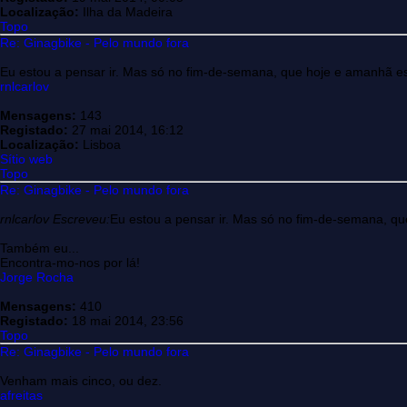
Localização:
Ilha da Madeira
Topo
Re: Ginagbike - Pelo mundo fora
Eu estou a pensar ir. Mas só no fim-de-semana, que hoje e amanhã e
rnlcarlov
Mensagens:
143
Registado:
27 mai 2014, 16:12
Localização:
Lisboa
Sítio web
Topo
Re: Ginagbike - Pelo mundo fora
rnlcarlov Escreveu:
Eu estou a pensar ir. Mas só no fim-de-semana, q
Também eu...
Encontra-mo-nos por lá!
Jorge Rocha
Mensagens:
410
Registado:
18 mai 2014, 23:56
Topo
Re: Ginagbike - Pelo mundo fora
Venham mais cinco, ou dez.
afreitas