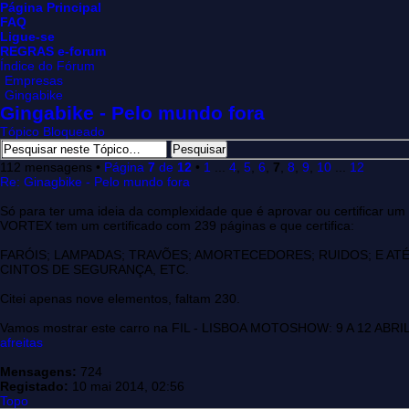
Página Principal
FAQ
Ligue-se
REGRAS e-forum
Índice do Fórum
Empresas
Gingabike
Gingabike - Pelo mundo fora
Tópico Bloqueado
112 mensagens •
Página
7
de
12
•
1
...
4
,
5
,
6
,
7
,
8
,
9
,
10
...
12
Re: Ginagbike - Pelo mundo fora
Só para ter uma ideia da complexidade que é aprovar ou certificar um
VORTEX tem um certificado com 239 páginas e que certifica:
FARÓIS; LAMPADAS; TRAVÕES; AMORTECEDORES; RUIDOS; E ATÉ
CINTOS DE SEGURANÇA, ETC.
Citei apenas nove elementos, faltam 230.
Vamos mostrar este carro na FIL - LISBOA MOTOSHOW: 9 A 12 ABRIL 
afreitas
Mensagens:
724
Registado:
10 mai 2014, 02:56
Topo