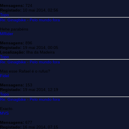
Mensagens:
724
Registado:
10 mai 2014, 02:56
Topo
Re: Ginagbike - Pelo mundo fora
Hehe parabéns
MRider
Mensagens:
896
Registado:
19 mai 2014, 00:05
Localização:
Ilha da Madeira
Topo
Re: Ginagbike - Pelo mundo fora
Mas esse Rafael é o rufus?
Fidel
Mensagens:
153
Registado:
19 mai 2014, 12:19
Topo
Re: Ginagbike - Pelo mundo fora
Exacto.
MVS
Mensagens:
677
Registado:
16 mai 2014, 07:15