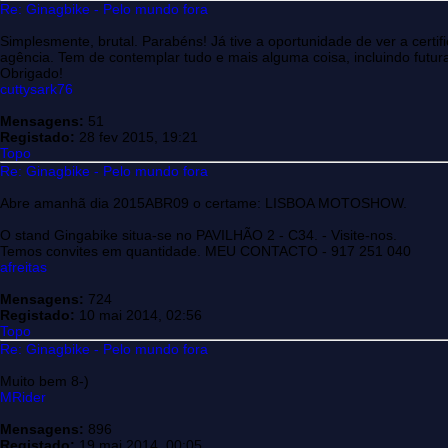
Re: Ginagbike - Pelo mundo fora
Simplesmente, brutal. Parabéns! Já tive a oportunidade de ver a cert
agência. Tem de contemplar tudo e mais alguma coisa, incluindo futuras
Obrigado!
cuttysark76
Mensagens:
51
Registado:
28 fev 2015, 19:21
Topo
Re: Ginagbike - Pelo mundo fora
Abre amanhã dia 2015ABR09 o certame: LISBOA MOTOSHOW.
O stand Gingabike situa-se no PAVILHÃO 2 - C34. - Visite-nos.
Temos convites em quantidade. MEU CONTACTO - 917 251 040
afreitas
Mensagens:
724
Registado:
10 mai 2014, 02:56
Topo
Re: Ginagbike - Pelo mundo fora
Muito bem 8-)
MRider
Mensagens:
896
Registado:
19 mai 2014, 00:05