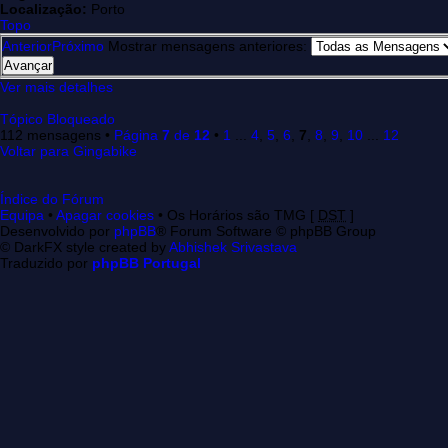
Localização:
Porto
Topo
Anterior
Próximo
Mostrar mensagens anteriores:
Ver mais detalhes
Tópico Bloqueado
112 mensagens •
Página
7
de
12
•
1
...
4
,
5
,
6
,
7
,
8
,
9
,
10
...
12
Voltar para Gingabike
Índice do Fórum
Equipa
•
Apagar cookies
• Os Horários são TMG [
DST
]
Desenvolvido por
phpBB
® Forum Software © phpBB Group
© DarkFX style created by
Abhishek Srivastava
Traduzido por
phpBB Portugal