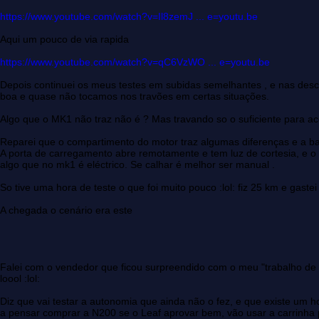
https://www.youtube.com/watch?v=Il8zemJ ... e=youtu.be
Aqui um pouco de via rapida
https://www.youtube.com/watch?v=qC6VzWO ... e=youtu.be
Depois continuei os meus testes em subidas semelhantes , e nas des
boa e quase não tocamos nos travões em certas situações.
Algo que o MK1 não traz não é ? Mas travando so o suficiente para a
Reparei que o compartimento do motor traz algumas diferenças e a ba
A porta de carregamento abre remotamente e tem luz de cortesia, e o
algo que no mk1 é eléctrico. Se calhar é melhor ser manual .
So tive uma hora de teste o que foi muito pouco :lol: fiz 25 km e gastei
A chegada o cenário era este
Falei com o vendedor que ficou surpreendido com o meu "trabalho de 
loool :lol:
Diz que vai testar a autonomia que ainda não o fez, e que existe um h
a pensar comprar a N200 se o Leaf aprovar bem, vão usar a carrinha pa