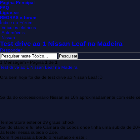
Página Principal
FAQ
Ligue-se
REGRAS e-forum
Índice do Fórum
Veículos elétricos
Automóveis
Nissan
Test drive ao 1 Nissan Leaf na Madeira
Responder
1 Mensagem • Página
1
de
1
Test drive ao 1 Nissan Leaf na Madeira
Ora bem hoje foi dia de test drive ao Nissan Leaf :D
Saída do concessionário Nissan as 10h aproximadamente com este ce
Temperatura esterior 29 graus :shock:
Sai do stand e fui ate Câmara de Lobos onde tinha uma subida de 20% 
Ja testei nessa subida o Zoe.
Com 4 pessoas a bordo o resultado é este :