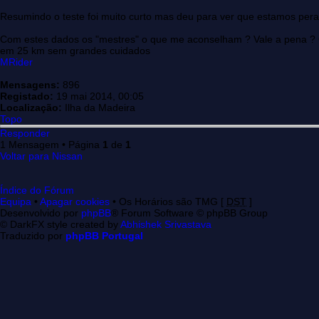
Resumindo o teste foi muito curto mas deu para ver que estamos pe
Com estes dados os "mestres" o que me aconselham ? Vale a pena ? 
em 25 km sem grandes cuidados
MRider
Mensagens:
896
Registado:
19 mai 2014, 00:05
Localização:
Ilha da Madeira
Topo
Responder
1 Mensagem • Página
1
de
1
Voltar para Nissan
Índice do Fórum
Equipa
•
Apagar cookies
• Os Horários são TMG [
DST
]
Desenvolvido por
phpBB
® Forum Software © phpBB Group
© DarkFX style created by
Abhishek Srivastava
Traduzido por
phpBB Portugal