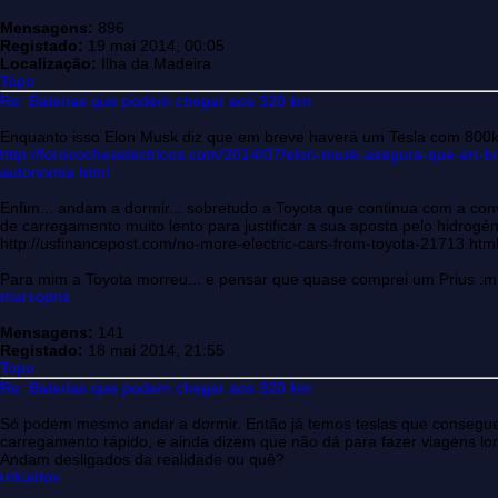
Mensagens:
896
Registado:
19 mai 2014, 00:05
Localização:
Ilha da Madeira
Topo
Re: Baterias que podem chegar aos 320 km
Enquanto isso Elon Musk diz que em breve haverá um Tesla com 800k
http://forococheselectricos.com/2014/07/elon-musk-asegura-que-en-br
autonomia.html
Enfim... andam a dormir... sobretudo a Toyota que continua com a c
de carregamento muito lento para justificar a sua aposta pelo hidrogén
http://usfinancepost.com/no-more-electric-cars-from-toyota-21713.htm
Para mim a Toyota morreu... e pensar que quase comprei um Prius :m
marcopns
Mensagens:
141
Registado:
18 mai 2014, 21:55
Topo
Re: Baterias que podem chegar aos 320 km
Só podem mesmo andar a dormir. Então já temos teslas que consegu
carregamento rápido, e ainda dizem que não dá para fazer viagens l
Andam desligados da realidade ou quê?
rnlcarlov