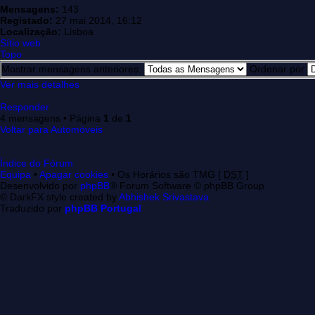
Mensagens:
143
Registado:
27 mai 2014, 16:12
Localização:
Lisboa
Sítio web
Topo
Mostrar mensagens anteriores:
Ordenar por
Ver mais detalhes
Responder
4 mensagens • Página
1
de
1
Voltar para Automóveis
Índice do Fórum
Equipa
•
Apagar cookies
• Os Horários são TMG [
DST
]
Desenvolvido por
phpBB
® Forum Software © phpBB Group
© DarkFX style created by
Abhishek Srivastava
Traduzido por
phpBB Portugal