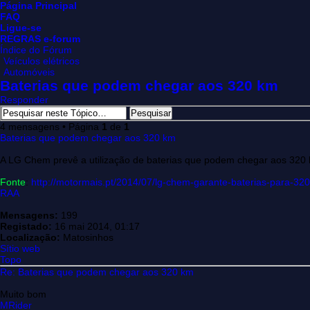
Página Principal
FAQ
Ligue-se
REGRAS e-forum
Índice do Fórum
Veículos elétricos
Automóveis
Baterias que podem chegar aos 320 km
Responder
4 mensagens • Página
1
de
1
Baterias que podem chegar aos 320 km
A LG Chem prevê a utilização de baterias que podem chegar aos 320
Fonte
:
http://motormais.pt/2014/07/lg-chem-garante-baterias-para-3
RAA
Mensagens:
199
Registado:
16 mai 2014, 01:17
Localização:
Matosinhos
Sítio web
Topo
Re: Baterias que podem chegar aos 320 km
Muito bom
MRider