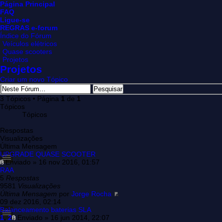
Página Principal
FAQ
Ligue-se
REGRAS e-forum
Índice do Fórum
Veículos elétricos
Quase scooters
Projetos
Projetos
Criar um novo Tópico
3 Tópicos • Página
1
de
1
Tópicos
Tópicos
Respostas
Visualizações
Última Mensagem
UPGRADE QUASE SCOOTER
Enviado » 16 nov 2016, 01:57
RAA
5
Respostas
9581
Visualizações
Última Mensagem
por
Jorge Rocha
09 dez 2016, 02:14
Balanceamento baterias SLA
1
,
2
Enviado » 16 jun 2014, 22:07