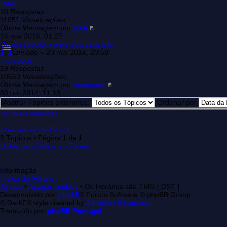
RAA
10
Respostas
11051
Visualizações
Última Mensagem
por
RAA
16 nov 2016, 01:27
Quase scooter convertida para Life
1
,
2
Enviado » 20 mai 2014, 20:58
marcopns
19
Respostas
10653
Visualizações
Última Mensagem
por
marcopns
30 out 2014, 11:15
Mostrar Tópicos anteriores:
Ordenar por
Ver mais detalhes
Criar um novo Tópico
3 Tópicos • Página
1
de
1
Voltar para Índice do Fórum
Informação
Índice do Fórum
Equipa
•
Apagar cookies
• Os Horários são TMG [
DST
]
Desenvolvido por
phpBB
® Forum Software © phpBB Group
© DarkFX style created by
Abhishek Srivastava
Traduzido por
phpBB Portugal