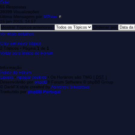
Fidel
55
Respostas
39399
Visualizações
Última Mensagem
por
MRider
15 jan 2015, 14:57
Mostrar Tópicos anteriores:
Ordenar por
Ver mais detalhes
Criar um novo Tópico
2 Tópicos • Página
1
de
1
Voltar para Índice do Fórum
Informação
Índice do Fórum
Equipa
•
Apagar cookies
• Os Horários são TMG [
DST
]
Desenvolvido por
phpBB
® Forum Software © phpBB Group
© DarkFX style created by
Abhishek Srivastava
Traduzido por
phpBB Portugal