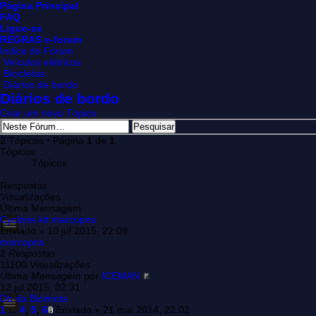
Página Principal
FAQ
Ligue-se
REGRAS e-forum
Índice do Fórum
Veículos elétricos
Bicicletas
Diários de bordo
Diários de bordo
Criar um novo Tópico
2 Tópicos • Página
1
de
1
Tópicos
Tópicos
Respostas
Visualizações
Última Mensagem
Cyclone kit marcopns
Enviado » 10 jul 2015, 22:09
marcopns
2
Respostas
11100
Visualizações
Última Mensagem
por
ICEMAN
12 jul 2015, 02:31
Db da Bicimota
1
...
4
,
5
,
6
Enviado » 21 mai 2014, 22:02