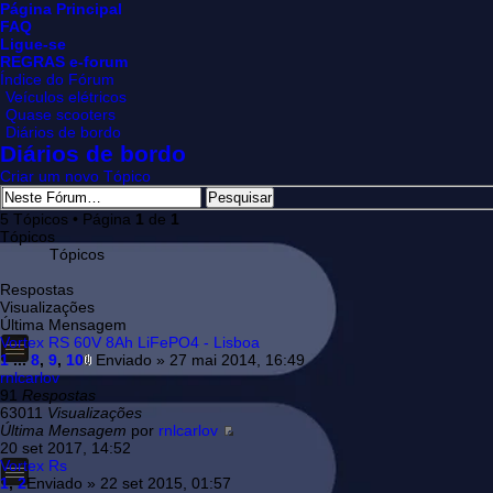
Página Principal
FAQ
Ligue-se
REGRAS e-forum
Índice do Fórum
Veículos elétricos
Quase scooters
Diários de bordo
Diários de bordo
Criar um novo Tópico
5 Tópicos • Página
1
de
1
Tópicos
Tópicos
Respostas
Visualizações
Última Mensagem
Vortex RS 60V 8Ah LiFePO4 - Lisboa
1
...
8
,
9
,
10
Enviado » 27 mai 2014, 16:49
rnlcarlov
91
Respostas
63011
Visualizações
Última Mensagem
por
rnlcarlov
20 set 2017, 14:52
Vortex Rs
1
,
2
Enviado » 22 set 2015, 01:57