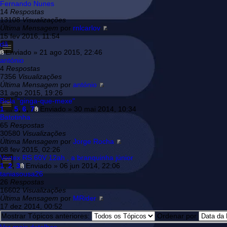
Fernando Nunes
14
Respostas
13108
Visualizações
Última Mensagem
por
rnlcarlov
15 fev 2016, 11:54
dã
Enviado » 21 ago 2015, 22:46
antónio
4
Respostas
7356
Visualizações
Última Mensagem
por
antónio
31 ago 2015, 19:26
Bicla "ginga-que-mexe"
1
...
5
,
6
,
7
Enviado » 30 mai 2014, 10:34
Batotinha
65
Respostas
30580
Visualizações
Última Mensagem
por
Jorge Rocha
08 fev 2015, 02:26
Vortex RS 60V 12ah , a branquinha júnior
1
,
2
,
3
Enviado » 06 jun 2014, 22:06
taniasousa26
26
Respostas
16602
Visualizações
Última Mensagem
por
MRider
17 dez 2014, 00:52
Mostrar Tópicos anteriores:
Ordenar por