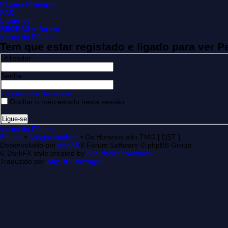
Página Principal
FAQ
Ligue-se
REGRAS e-forum
Índice do Fórum
Tem que estar registado e ligado para ver Pe
Utilizador:
Senha:
Esqueci-me da senha
Ocultar o meu estado nesta sessão
Índice do Fórum
Equipa
•
Apagar cookies
• Os Horários são TMG [
DST
]
Desenvolvido por
phpBB
® Forum Software © phpBB Group
© DarkFX style created by
Abhishek Srivastava
Traduzido por
phpBB Portugal