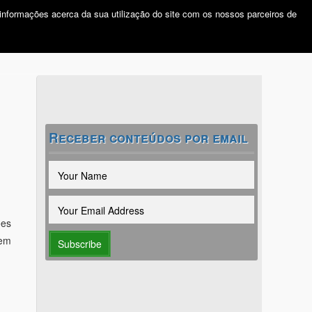
 informações acerca da sua utilização do site com os nossos parceiros de
NOTÍCIAS
E-FORUM
SABER MAIS
CONTACTOS
Receber conteúdos por email
ões
 em