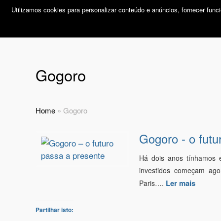
Utilizamos cookies para personalizar conteúdo e anúncios, fornecer func
Gogoro
Home
»
Gogoro
Gogoro - o futu
Há dois anos tínhamos e
investidos começam agor
Ler mais
Paris….
Partilhar isto: