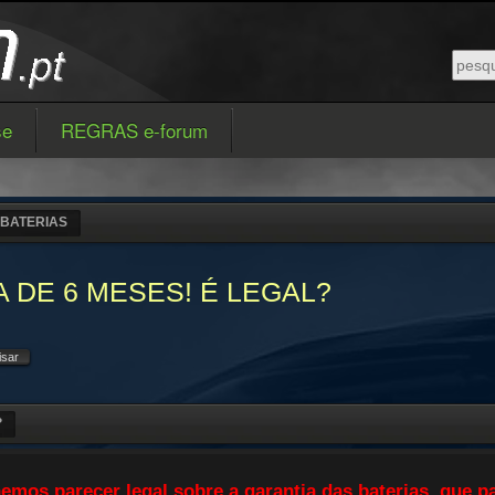
se
REGRAS e-forum
BATERIAS
 DE 6 MESES! É LEGAL?
?
emos parecer legal sobre a garantia das baterias, que p