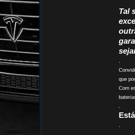
Tal 
exce
outr
gara
sej
.
Convido
que po
Com est
bateria
.
Está
.