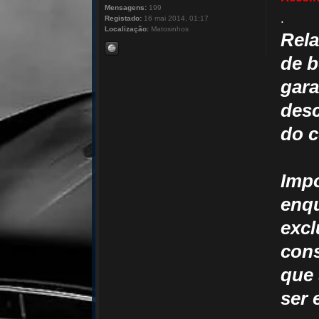
Mensagens:
199
.
Registado:
16 mai 2014, 01:17
Localização:
Matosinhos
Rela
de b
gara
desc
do 
Impo
enqu
excl
cons
que 
ser 