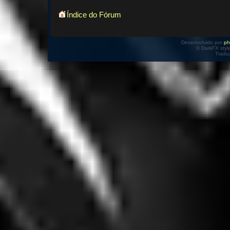
Índice do Fórum
Desenvolvido por
p
© DarkFX styl
Tradu