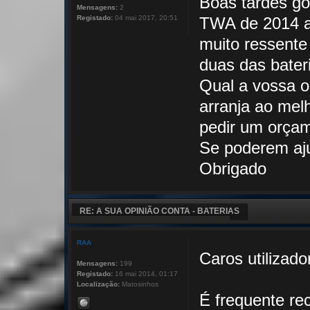
Boas tardes go
Mensagens:
2
Registado:
04 mai 2017, 20:51
TWA de 2014 a
muito ressente
duas das bater
Qual a vossa o
arranja ao melh
pedir um orça
Se poderem aj
Obrigado
RE: A SUA OPINIÃO CONTA - BATERIAS
RAA
Caros utilizado
Mensagens:
199
Registado:
16 mai 2014, 01:17
Localização:
Matosinhos
É frequente re