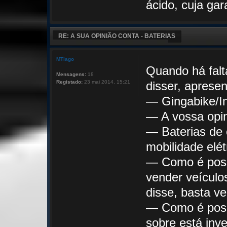
ácido, cuja ga
RE: A SUA OPINIÃO CONTA - BATERIAS
MTiago
Quando há falt
Mensagens:
18
Registado:
23 mai 2014, 15:21
disser, apresen
— Gingabike/I
— A vossa opin
— Baterias de
mobilidade elét
— Como é poss
vender veículo
disse, basta ve
— Como é possí
sobre está inv