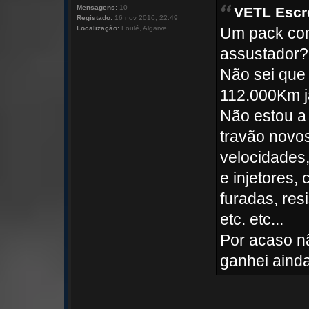
Mensagens:
10
VETL Escr
Registado:
16 nov 2016, 22:49
Localização:
Loulé, Algarve
Um pack com
assustador?
Não sei que
112.000Km j
Não estou a
travão novo
velocidades,
e injetores
furadas, res
etc. etc...
Por acaso n
ganhei aind