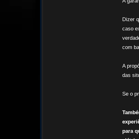
A gara
Dizer 
caso e
verdad
com ba
A prop
das si
Se o pr
Também
experi
para q