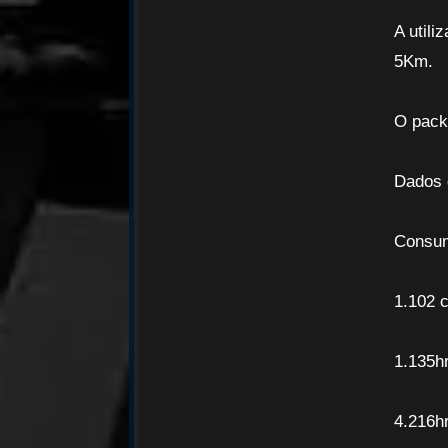
A utili
5Km.
O pack 
Dados 
Consum
1.102 
1.135h
4.216h