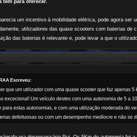
ca tem para oferecer.
arecia um incentivo à mobilidade elétrica, pode agora ser 
amente, utilizadores das quase scooters com baterias de c
uição das baterias é relevante e, pode levar a que o utilizad
RAA Escreveu:
er que um utilizador com uma quase scooter que faz apenas 5 
o excecional! Um veículo destes com uma autonomia de 5 a 1
 para estas autonomias, e com uma utilização moderada do veí
erias defeituosas ou com um desempenho medíocre e não se da
rágrafo era desnecessário Rui. Os 5Km de autonomia foi a pr