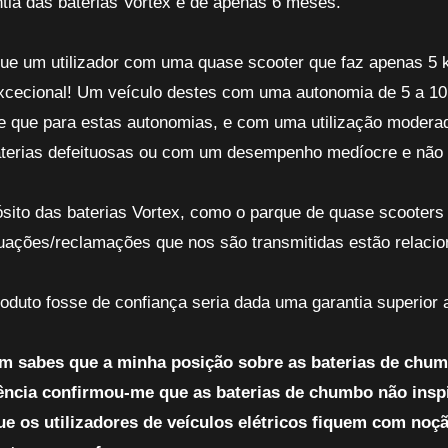
ntia das baterias Vortex é de apenas 6 meses.
que um utilizador com uma quase scooter que faz apenas 5 
xcecional! Um veículo destes com uma autonomia de 5 a 10
e que para estas autonomias, e com uma utilização moderada
terias defeituosas ou com um desempenho medíocre e não s
ósito das baterias Vortex, como o parque de quase scooters
tuações/reclamações que nos são transmitidas estão relacio
oduto fosse de confiança seria dada uma garantia superior 
 sabes que a minha posição sobre as baterias de chumb
ência confirmou-me que as baterias de chumbo não insp
ue os utilizadores de veículos elétricos fiquem com noç