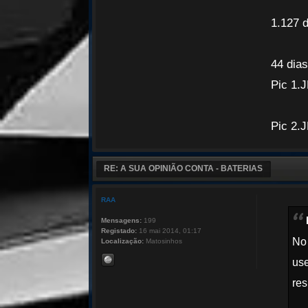
1.127 d
44 dia
Pic 1.
Pic 2.
RE: A SUA OPINIÃO CONTA - BATERIAS
RAA
Mensagens:
199
Registado:
16 mai 2014, 01:17
No 
Localização:
Matosinhos
use
res