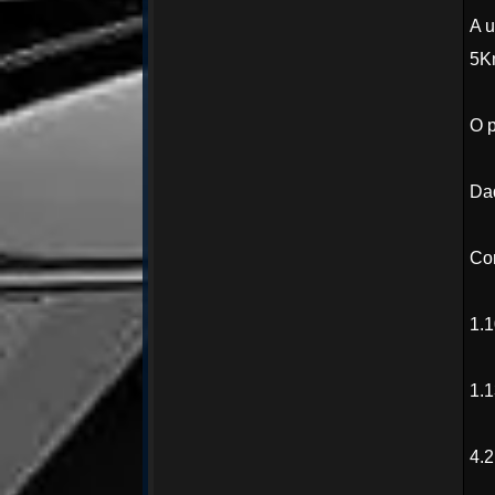
A u
5K
O p
Da
Co
1.1
1.
4.