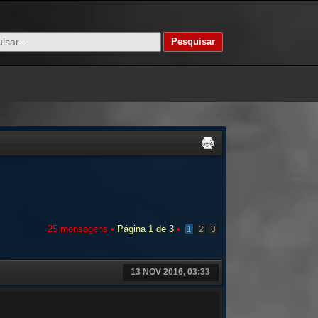
25 mensagens •
Página
1
de
3
•
1
2
3
13 NOV 2016, 03:33