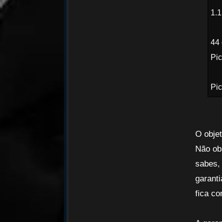
1.1
44 
Pi
Pi
O objet
Não ob
sabes,
garant
fica c