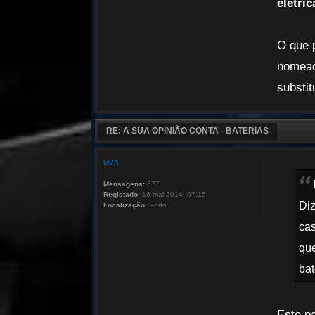
elétri
O que p
nomead
substit
RE: A SUA OPINIÃO CONTA - BATERIAS
MVS
Mensagens:
677
Registado:
16 mai 2014, 07:15
Diz
Localização:
Porto
cas
que
bat
Este pa