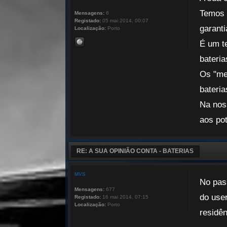
Temos v
Mensagens:
6
Registado:
05 mai 2014, 00:07
garant
Localização:
Porto
É um t
bateria
Os "me
bateria
Na nos
aos pot
RE: A SUA OPINIÃO CONTA - BATERIAS
MVS
No pas
Mensagens:
677
do use
Registado:
16 mai 2014, 07:15
Localização:
Porto
residên