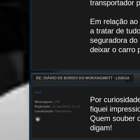
transportador 
Em relação ao 
a tratar de tud
seguradora do 
deixar o carro 
RE: DIÁRIO DE BORDO DO MORANGWATT - LISBOA
RAA
Por curiosidade
Mensagens:
199
Registado:
16 mai 2014, 01:17
fiquei impressi
Localização:
Matosinhos
Quem souber d
digam!