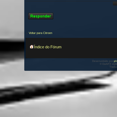
Responder
Voltar para Citroen
Índice do Fórum
Desenvolvido por
p
© DarkFX styl
Tradu