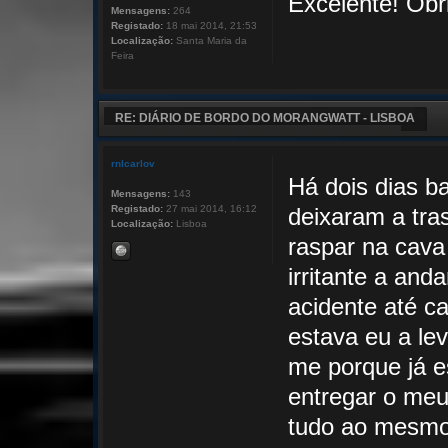
Excelente! Obri
Mensagens:
264
Registado:
18 mai 2014, 21:53
Localização:
Santa Maria da
Feira
RE: DIÁRIO DE BORDO DO MORANGWATT - LISBOA
rnlcarlov
Há dois dias b
Mensagens:
143
Registado:
27 mai 2014, 16:12
deixaram a tra
Localização:
Lisboa
raspar na cava
irritante a and
acidente até c
estava eu a le
me porque já e
entregar o me
tudo ao mesmo