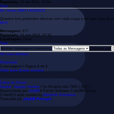
Registado:
15 set 2016, 18:14
Topo
Re: Vortex SBR? URGENTE
Quantos kms pretendes efectuar com cada carga e em que zona do país
MVS
Mensagens:
677
Registado:
16 mai 2014, 07:15
Localização:
Porto
Topo
Mostrar mensagens anteriores:
Ordenar por
Ver mais detalhes
Responder
2 mensagens • Página
1
de
1
Voltar para Quase scooters
Índice do Fórum
Equipa
•
Apagar cookies
• Os Horários são TMG [
DST
]
Desenvolvido por
phpBB
® Forum Software © phpBB Group
© DarkFX style created by
Abhishek Srivastava
Traduzido por
phpBB Portugal