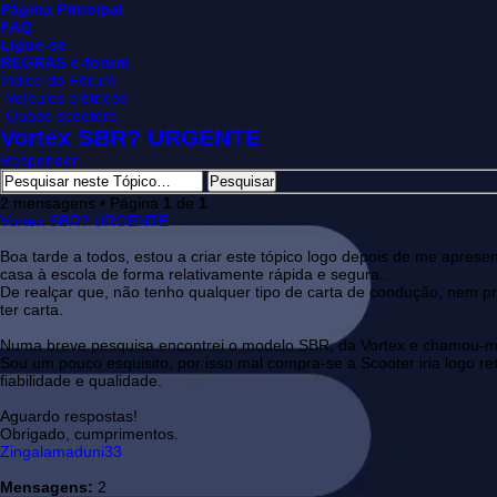
Página Principal
FAQ
Ligue-se
REGRAS e-forum
Índice do Fórum
Veículos elétricos
Quase scooters
Vortex SBR? URGENTE
Responder
2 mensagens • Página
1
de
1
Vortex SBR? URGENTE
Boa tarde a todos, estou a criar este tópico logo depois de me apres
casa à escola de forma relativamente rápida e segura..
De realçar que, não tenho qualquer tipo de carta de condução, nem pr
ter carta.
Numa breve pesquisa encontrei o modelo SBR, da Vortex e chamou-me
Sou um pouco esquisito, por isso mal compra-se a Scooter iria logo r
fiabilidade e qualidade.
Aguardo respostas!
Obrigado, cumprimentos.
Zingalamaduni33
Mensagens:
2