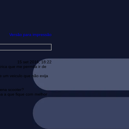
Versão para impressão
15 set 2016, 18:22
rica que me permita ir de
e um veiculo que não exija
uena scooter?
rma a que fique com melhor