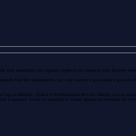
entar pois necessito com alguma urgência de comprar uma Scooter eléct
etendo tirar tão rapidamente, por isso mesmo é que estou a procura d
 logo a atenção.. Qual é o feedback que têm em relação a essa peq
etirar a topcase, trocar os espelhos e mudar alguns pormenores de fo