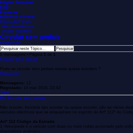
Página Principal
FAQ
Ligue-se
REGRAS e-forum
Índice do Fórum
Veículos elétricos
Quase scooters
Circular sem pedais
Responder
5 mensagens • Página
1
de
1
Circular sem pedais
Pode-se circular sem pedais nestas quase scooters ?
CMatomic
Mensagens:
12
Registado:
14 mar 2016, 23:42
Topo
Re: Circular sem pedais
Não scooter, bicicleta tipo scooter ou quase scooter, são as várias d
veículos eléctricos que se enquadram no espírito do Artº 112º do Códi
Artº 112 Código da Estrada
:
1-Velocípede é o veículo com duas ou mais rodas accionado pelo esfo
dispositivos análogos.