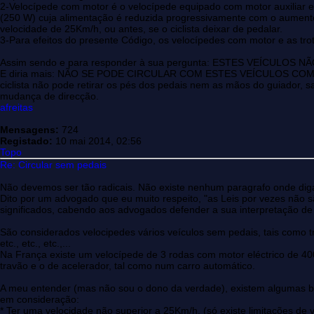
2-Velocípede com motor é o velocípede equipado com motor auxiliar 
(250 W) cuja alimentação é reduzida progressivamente com o aumento 
velocidade de 25Km/h, ou antes, se o ciclista deixar de pedalar.
3-Para efeitos do presente Código, os velocípedes com motor e as tr
Assim sendo e para responder à sua pergunta: ESTES VEÍCULOS
E diria mais: NÃO SE PODE CIRCULAR COM ESTES VEÍCULOS COM OS
ciclista não pode retirar os pés dos pedais nem as mãos do guiador, s
mudança de direcção.
afreitas
Mensagens:
724
Registado:
10 mai 2014, 02:56
Topo
Re: Circular sem pedais
Não devemos ser tão radicais. Não existe nenhum paragrafo onde dig
Dito por um advogado que eu muito respeito, "as Leis por vezes não s
significados, cabendo aos advogados defender a sua interpretação de
São considerados velocipedes vários veículos sem pedais, tais como tro
etc., etc., etc.,...
Na França existe um velocípede de 3 rodas com motor eléctrico de 40
travão e o de acelerador, tal como num carro automático.
A meu entender (mas não sou o dono da verdade), existem algumas ba
em consideração:
* Ter uma velocidade não superior a 25Km/h. (só existe limitações d