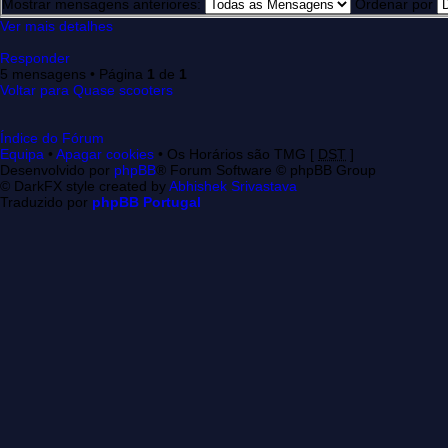
Mostrar mensagens anteriores:
Ordenar por
Ver mais detalhes
Responder
5 mensagens • Página
1
de
1
Voltar para Quase scooters
Índice do Fórum
Equipa
•
Apagar cookies
• Os Horários são TMG [
DST
]
Desenvolvido por
phpBB
® Forum Software © phpBB Group
© DarkFX style created by
Abhishek Srivastava
Traduzido por
phpBB Portugal