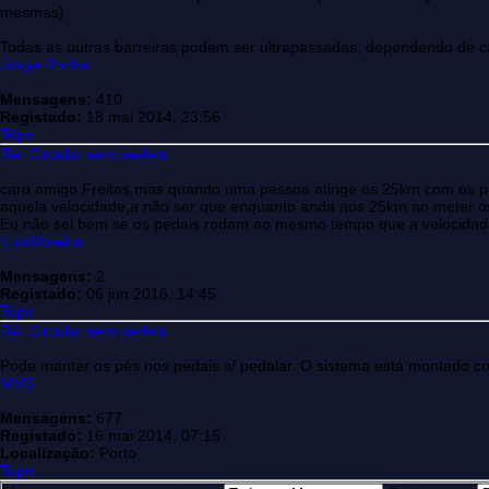
mesmas)
Todas as outras barreiras podem ser ultrapassadas, dependendo de c
Jorge Rocha
Mensagens:
410
Registado:
18 mai 2014, 23:56
Topo
Re: Circular sem pedais
caro amigo Freitas,mas quando uma pessoa atinge os 25km com os 
aquela velocidade,a não ser que enquanto anda aos 25km ao meter os 
Eu não sei bem se os pedais rodam ao mesmo tempo que a velocidade 
LuisMoreira
Mensagens:
2
Registado:
06 jun 2016, 14:45
Topo
Re: Circular sem pedais
Pode manter os pés nos pedais s/ pedalar. O sistema está montado co
MVS
Mensagens:
677
Registado:
16 mai 2014, 07:15
Localização:
Porto
Topo