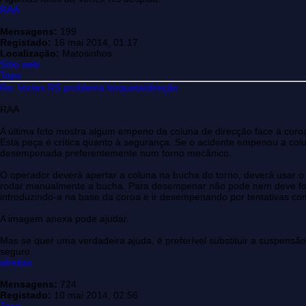
RAA
Mensagens:
199
Registado:
16 mai 2014, 01:17
Localização:
Matosinhos
Sítio web
Topo
Re: Vortex RS problema forqueta/direção
RAA
A última foto mostra algum empeno da coluna de direcção face à coro
Esta peça é crítica quanto à segurança. Se o acidente empenou a colu
desempenada preferentemente num torno mecânico.
O operador deverá apertar a coluna na bucha do torno, deverá usar 
rodar manualmente a bucha. Para desempenar não pode nem deve for
introduzindo-a na base da coroa e ir desempenando por tentativas com
A imagem anexa pode ajudar.
Mas se quer uma verdadeira ajuda, é preferível substituir a suspensã
seguro.
afreitas
Mensagens:
724
Registado:
10 mai 2014, 02:56