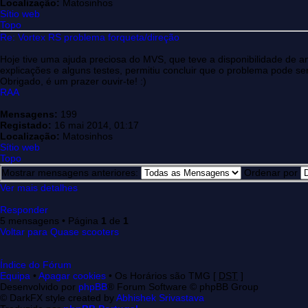
Localização:
Matosinhos
Sítio web
Topo
Re: Vortex RS problema forqueta/direção
Hoje tive uma ajuda preciosa do MVS, que teve a disponibilidade de an
explicações e alguns testes, permitiu concluir que o problema pode s
Obrigado, é um prazer ouvir-te! :)
RAA
Mensagens:
199
Registado:
16 mai 2014, 01:17
Localização:
Matosinhos
Sítio web
Topo
Mostrar mensagens anteriores:
Ordenar por
Ver mais detalhes
Responder
5 mensagens • Página
1
de
1
Voltar para Quase scooters
Índice do Fórum
Equipa
•
Apagar cookies
• Os Horários são TMG [
DST
]
Desenvolvido por
phpBB
® Forum Software © phpBB Group
© DarkFX style created by
Abhishek Srivastava