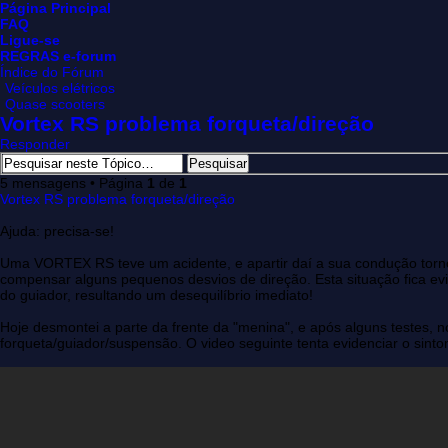
Página Principal
FAQ
Ligue-se
REGRAS e-forum
Índice do Fórum
Veículos elétricos
Quase scooters
Vortex RS problema forqueta/direção
Responder
5 mensagens • Página
1
de
1
Vortex RS problema forqueta/direção
Ajuda: precisa-se!
Uma VORTEX RS teve um acidente, e apartir daí a sua condução tornou
compensar alguns pequenos desvios de direção. Esta situação fica ev
do guiador, resultando um desequilíbrio imediato!
Hoje desmontei a parte da frente da "menina", e após alguns testes, n
forqueta/guiador/suspensão. O video seguinte tenta evidenciar o sint