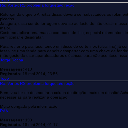
Topo
Re: Vortex RS problema forqueta/direção
Reforçando o que o Afreitas disse, deverá ser substituídos os rolamen
picados.
Já agora, essa cor de ferrugem deve-se ao facto de não existir mass
maior.
Costumo aplicar uma massa com base de lítio, especial rolamentos de 
sem oxidar e desidratar.
Para retirar o para fuso, tendo um disco de corte inox (ultra fino) já c
fazer-lhe uma fenda para depois desapertar com uma chave de fendas
(não gosto de usar aparafusadores eléctricos para não acontecer isso
Jorge Rocha
Mensagens:
410
Registado:
18 mai 2014, 23:56
Topo
Re: Vortex RS problema forqueta/direção
Bem, vou ter de desmontar a coluna de direção: mais um desafio! Ach
necessárias para realizar a operação.
Muito obrigado pela informação.
RAA
Mensagens:
199
Registado:
16 mai 2014, 01:17