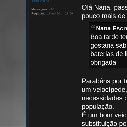
Jorge Rocha
Olá Nana, pass
Mensagens:
410
Registado:
18 mai 2014, 23:56
pouco mais de 
Nana Escr
Boa tarde t
gostaria sab
baterias de 
obrigada
Parabéns por t
um velocípede,
necessidades d
população.
É um bom veicu
substituição po