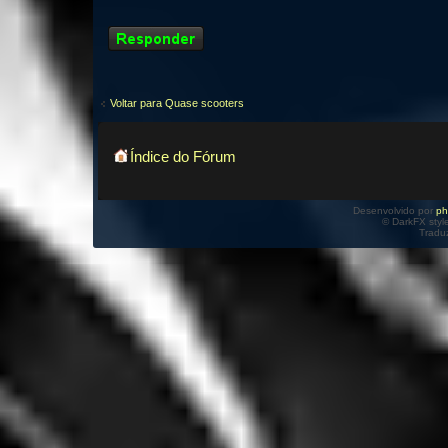
Responder
Voltar para Quase scooters
Índice do Fórum
Desenvolvido por
p
© DarkFX styl
Tradu