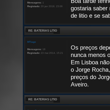
Boa tarde tenh
Mensagens:
1
Registado:
20 jan 2018, 15:06
gostaria saber 
de litio e se 
RE: BATERIAS LITIO
MTiago
Os preços dep
Mensagens:
18
Registado:
23 mai 2014, 15:21
nunca menos ou
Em Lisboa não
o Jorge Rocha,
preços do Jor
Aveiro.
RE: BATERIAS LITIO