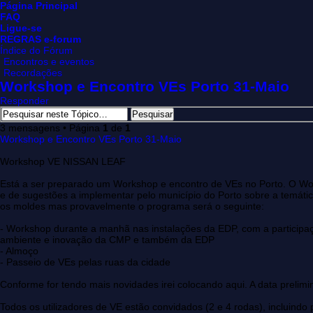
Página Principal
FAQ
Ligue-se
REGRAS e-forum
Índice do Fórum
Encontros e eventos
Recordações
Workshop e Encontro VEs Porto 31-Maio
Responder
3 mensagens • Página
1
de
1
Workshop e Encontro VEs Porto 31-Maio
Workshop VE NISSAN LEAF
Está a ser preparado um Workshop e encontro de VEs no Porto. O Wor
e de sugestões a implementar pelo município do Porto sobre a temática
os moldes mas provavelmente o programa será o seguinte:
- Workshop durante a manhã nas instalações da EDP, com a participaçã
ambiente e inovação da CMP e também da EDP
- Almoço
- Passeio de VEs pelas ruas da cidade
Conforme for tendo mais novidades irei colocando aqui. A data prelimi
Todos os utilizadores de VE estão convidados (2 e 4 rodas), incluindo