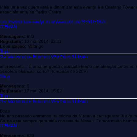
Mais uma vez quem está a dinamizar este evento é a Caetano Power 
especialmente ao Pedro Castro.
http://www.nissanleafpt.com/viewtopic.php?f=9&t=3941
ICEMAN
Mensagens:
633
Registado:
10 mai 2014, 02:11
Localização:
Valongo
Topo
Re: Workshop e Encontro VEs Porto 31-Maio
interessante... É uma pergunta escusada tendo em atenção ao tema, 
Scooters elétricas, certo? (tomadas de 220V)
Eddy
Mensagens:
3
Registado:
17 mai 2014, 15:02
Topo
Re: Workshop e Encontro VEs Porto 31-Maio
Boas,
No ano passado entramos na oficina da Nissan e carregaram lá algu
Carga esta sempre garantida cortesia da Nissan. Fomos muito bem re
ICEMAN
Mensagens:
633