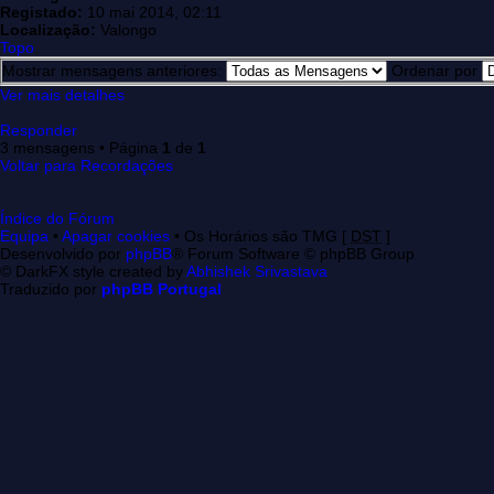
Registado:
10 mai 2014, 02:11
Localização:
Valongo
Topo
Mostrar mensagens anteriores:
Ordenar por
Ver mais detalhes
Responder
3 mensagens • Página
1
de
1
Voltar para Recordações
Índice do Fórum
Equipa
•
Apagar cookies
• Os Horários são TMG [
DST
]
Desenvolvido por
phpBB
® Forum Software © phpBB Group
© DarkFX style created by
Abhishek Srivastava
Traduzido por
phpBB Portugal