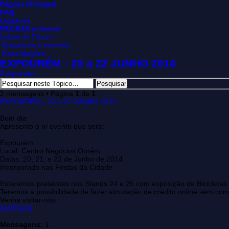
Página Principal
FAQ
Ligue-se
REGRAS e-forum
Índice do Fórum
Encontros e eventos
Recordações
EXPOURÉM - 20 a 22 JUNHO 2014
Responder
2 mensagens • Página
1
de
1
EXPOURÉM - 20 a 22 JUNHO 2014
Bom dia
Apresento o n/ evento que será:
Expourém
Local: Centro Negócios Ourém
Datas: 20, 21, e 22 de Junho de 2014
Incorporado nas Festas da Cidade
Estaremos presentes nos Stands 24 e 25 com exposição de Bicicletas E
Teremos a possibilidade de fazer simulação de crédito online sem co
Venha visitar-nos.
ALVEGAS
Mensagens:
1