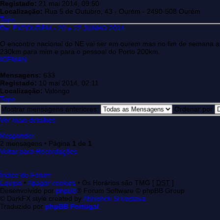
Registado:
21 mai 2014, 09:50
Localização:
Rua 5 de Outubro, 43 - Ourém - 2490-508 Ourém
Topo
Re: EXPOURÉM - 20 a 22 JUNHO 2014
O encontro nacional do NE vai ser em ourem mas no fim de semana an
230km para mim e para o pessoal do Porto 200km.
ICEMAN
Mensagens:
633
Registado:
10 mai 2014, 02:11
Localização:
Valongo
Topo
Mostrar mensagens anteriores:
Ordenar por
Ver mais detalhes
Responder
2 mensagens • Página
1
de
1
Voltar para Recordações
Índice do Fórum
Equipa
•
Apagar cookies
• Os Horários são TMG [
DST
]
Desenvolvido por
phpBB
® Forum Software © phpBB Group
© DarkFX style created by
Abhishek Srivastava
Traduzido por
phpBB Portugal