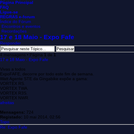
Página Principal
FAQ
Ligue-se
REGRAS e-forum
Índice do Fórum
Encontros e eventos
Recordações
17 e 18 Maio - Expo Fafe
Responder
4 mensagens • Página
1
de
1
17 e 18 Maio - Expo Fafe
Vivas a todos
ExpoFAFE, decorre por todo este fim de semana.
Watt Agente STE da Gingabike expõe a gama:
VORTEX RS.
VORTEX TWA.
VORTEX R3S.
VORTEX NWR.
afreitas
Mensagens:
724
Registado:
10 mai 2014, 02:56
Topo
Re: Expo Fafe