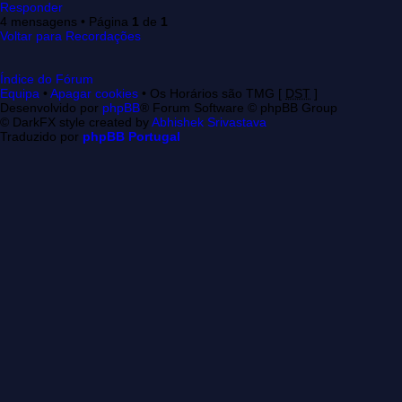
Responder
4 mensagens • Página
1
de
1
Voltar para Recordações
Índice do Fórum
Equipa
•
Apagar cookies
• Os Horários são TMG [
DST
]
Desenvolvido por
phpBB
® Forum Software © phpBB Group
© DarkFX style created by
Abhishek Srivastava
Traduzido por
phpBB Portugal