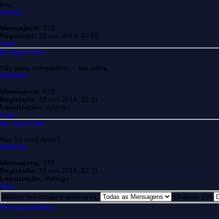
foto
afreitas
Mensagens:
724
Registado:
10 mai 2014, 02:56
Topo
Re: Expo Fafe
Não pude comparecer.... tive pena
ICEMAN
Mensagens:
633
Registado:
10 mai 2014, 02:11
Localização:
Valongo
Topo
Re: Expo Fafe
Nao ha mais fotos?
ICEMAN
Mensagens:
633
Registado:
10 mai 2014, 02:11
Localização:
Valongo
Topo
Mostrar mensagens anteriores:
Ordenar por
Ver mais detalhes