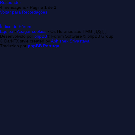
Responder
4 mensagens • Página
1
de
1
Voltar para Recordações
Índice do Fórum
Equipa
•
Apagar cookies
• Os Horários são TMG [
DST
]
Desenvolvido por
phpBB
® Forum Software © phpBB Group
© DarkFX style created by
Abhishek Srivastava
Traduzido por
phpBB Portugal