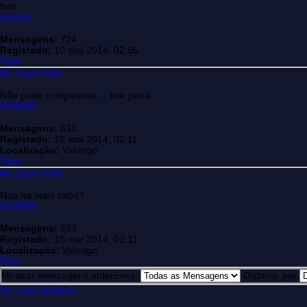
foto
afreitas
Mensagens:
724
Registado:
10 mai 2014, 02:56
Topo
Re: Expo Fafe
Não pude comparecer.... tive pena
ICEMAN
Mensagens:
633
Registado:
10 mai 2014, 02:11
Localização:
Valongo
Topo
Re: Expo Fafe
Nao ha mais fotos?
ICEMAN
Mensagens:
633
Registado:
10 mai 2014, 02:11
Localização:
Valongo
Topo
Mostrar mensagens anteriores:
Ordenar por
Ver mais detalhes