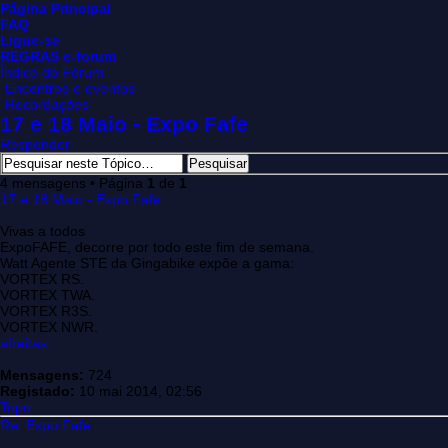
Página Principal
FAQ
Ligue-se
REGRAS e-forum
Índice do Fórum
Encontros e eventos
Recordações
17 e 18 Maio - Expo Fafe
Responder
4 mensagens • Página
1
de
1
17 e 18 Maio - Expo Fafe
Vivas a todos
ExpoFAFE, decorre por todo este fim de semana.
Watt Agente STE da Gingabike expõe a gama:
VORTEX RS.
VORTEX TWA.
VORTEX R3S.
VORTEX NWR.
afreitas
Mensagens:
724
Registado:
10 mai 2014, 02:56
Topo
Re: Expo Fafe