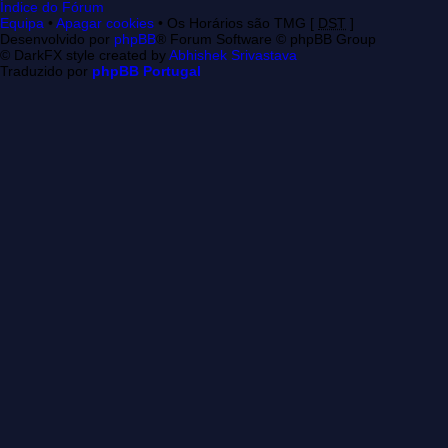
Índice do Fórum
Equipa
•
Apagar cookies
• Os Horários são TMG [
DST
]
Desenvolvido por
phpBB
® Forum Software © phpBB Group
© DarkFX style created by
Abhishek Srivastava
Traduzido por
phpBB Portugal