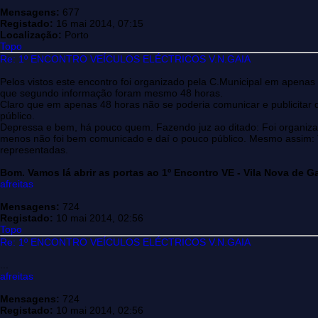
Mensagens:
677
Registado:
16 mai 2014, 07:15
Localização:
Porto
Topo
Re: 1º ENCONTRO VEÍCULOS ELÉCTRICOS V.N.GAIA
Pelos vistos este encontro foi organizado pela C.Municipal em apenas
que segundo informação foram mesmo 48 horas.
Claro que em apenas 48 horas não se poderia comunicar e publicitar d
público.
Depressa e bem, há pouco quem. Fazendo juz ao ditado: Foi organiz
menos não foi bem comunicado e daí o pouco público. Mesmo assim: 
representadas.
Bom. Vamos lá abrir as portas ao 1º Encontro VE - Vila Nova de Ga
afreitas
Mensagens:
724
Registado:
10 mai 2014, 02:56
Topo
Re: 1º ENCONTRO VEÍCULOS ELÉCTRICOS V.N.GAIA
...
afreitas
Mensagens:
724
Registado:
10 mai 2014, 02:56