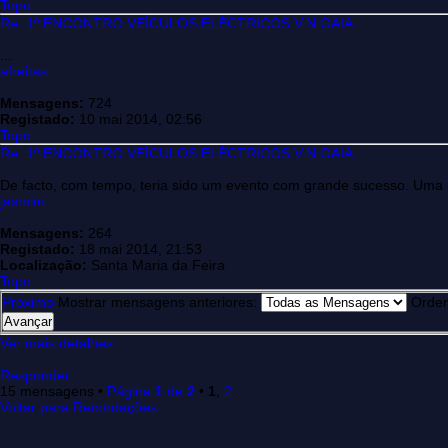
Topo
Re: 1º ENCONTRO VEÍCULOS ELÉCTRICOS V.N.GAIA
...
afreitas
Mensagens:
724
Registado:
10 mai 2014, 02:56
Topo
Re: 1º ENCONTRO VEÍCULOS ELÉCTRICOS V.N.GAIA
De facto, com tempo, teria sido um evento com grande sucesso. Uma
jasmim
Mensagens:
264
Registado:
18 mai 2014, 21:53
Localização:
Santa Maria da Feira
Topo
Próximo
Mostrar mensagens anteriores:
Orde
Ver mais detalhes
Responder
15 mensagens •
Página
1
de
2
•
1
,
2
Voltar para Recordações