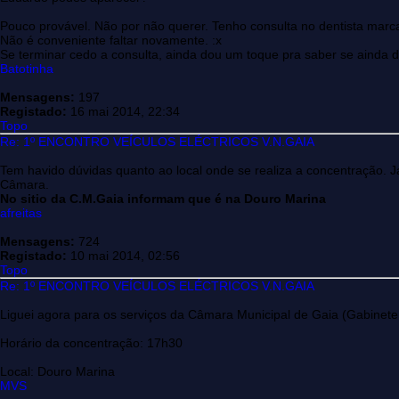
Pouco provável. Não por não querer. Tenho consulta no dentista marcad
Não é conveniente faltar novamente. :x
Se terminar cedo a consulta, ainda dou um toque pra saber se ainda de
Batotinha
Mensagens:
197
Registado:
16 mai 2014, 22:34
Topo
Re: 1º ENCONTRO VEÍCULOS ELÉCTRICOS V.N.GAIA
Tem havido dúvidas quanto ao local onde se realiza a concentração. Já
Câmara.
No sitio da C.M.Gaia informam que é na Douro Marina
afreitas
Mensagens:
724
Registado:
10 mai 2014, 02:56
Topo
Re: 1º ENCONTRO VEÍCULOS ELÉCTRICOS V.N.GAIA
Liguei agora para os serviços da Câmara Municipal de Gaia (Gabinet
Horário da concentração: 17h30
Local: Douro Marina
MVS