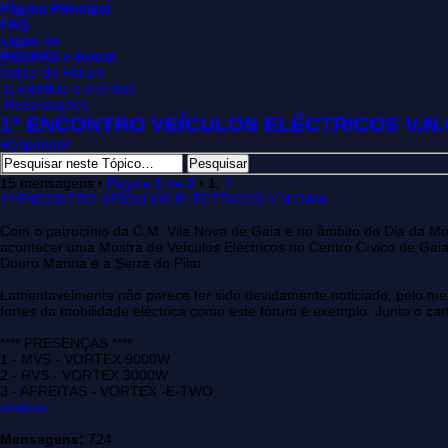
Página Principal
FAQ
Ligue-se
REGRAS e-forum
Índice do Fórum
Encontros e eventos
Recordações
1º ENCONTRO VEÍCULOS ELÉCTRICOS V.N.
Responder
15 mensagens •
Página
1
de
2
•
1
,
2
1º ENCONTRO VEÍCULOS ELÉCTRICOS V.N.GAIA
Com o patrocínio da C.M. Vila Nova de Gaia e no âmbito do Dia da Mob
acontecer uma Mostra de Veículos Eléctricos no Centro Cívico de Gaia.
Douro Marina e a Serra do Pilar.
Lamentavelmente não parece ter sido devidamente noticiado, pelo meno
fortes da mobilidade eléctrica como este fórum é exemplo. Junto o car
**** PRESENÇAS ****
1 - MVS - VORTEX 9000W
2 - RVS - VORTEX 3000W
3 - AFREITAS - VORTEX -E-TWO
afreitas
Mensagens:
724