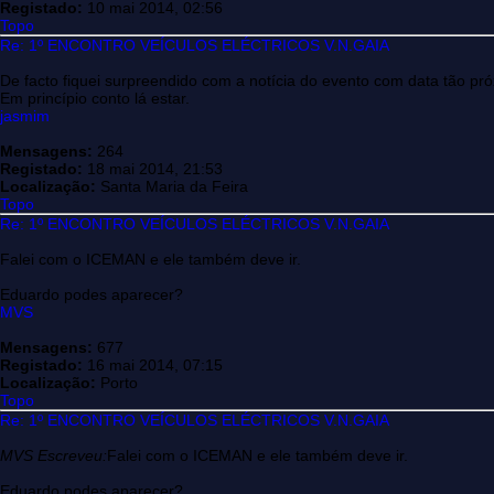
Registado:
10 mai 2014, 02:56
Topo
Re: 1º ENCONTRO VEÍCULOS ELÉCTRICOS V.N.GAIA
De facto fiquei surpreendido com a notícia do evento com data tão pr
Em princípio conto lá estar.
jasmim
Mensagens:
264
Registado:
18 mai 2014, 21:53
Localização:
Santa Maria da Feira
Topo
Re: 1º ENCONTRO VEÍCULOS ELÉCTRICOS V.N.GAIA
Falei com o ICEMAN e ele também deve ir.
Eduardo podes aparecer?
MVS
Mensagens:
677
Registado:
16 mai 2014, 07:15
Localização:
Porto
Topo
Re: 1º ENCONTRO VEÍCULOS ELÉCTRICOS V.N.GAIA
MVS Escreveu:
Falei com o ICEMAN e ele também deve ir.
Eduardo podes aparecer?