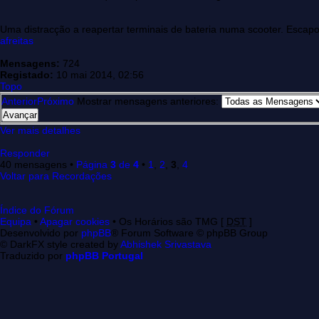
Uma distracção a reapertar terminais de bateria numa scooter. Escapo
afreitas
Mensagens:
724
Registado:
10 mai 2014, 02:56
Topo
Anterior
Próximo
Mostrar mensagens anteriores:
Ver mais detalhes
Responder
40 mensagens •
Página
3
de
4
•
1
,
2
,
3
,
4
Voltar para Recordações
Índice do Fórum
Equipa
•
Apagar cookies
• Os Horários são TMG [
DST
]
Desenvolvido por
phpBB
® Forum Software © phpBB Group
© DarkFX style created by
Abhishek Srivastava
Traduzido por
phpBB Portugal