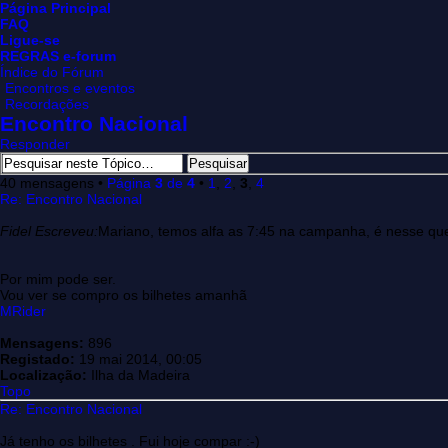
Página Principal
FAQ
Ligue-se
REGRAS e-forum
Índice do Fórum
Encontros e eventos
Recordações
Encontro Nacional
Responder
40 mensagens •
Página
3
de
4
•
1
,
2
,
3
,
4
Re: Encontro Nacional
Fidel Escreveu:
Mariano, temos alfa as 7:45 na campanha, é nesse qu
Por mim pode ser.
Vou ver se compro os bilhetes amanhã
MRider
Mensagens:
896
Registado:
19 mai 2014, 00:05
Localização:
Ilha da Madeira
Topo
Re: Encontro Nacional
Já tenho os bilhetes . Fui hoje compar :-)