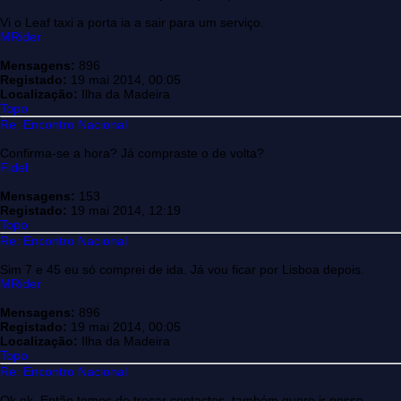
Vi o Leaf taxi a porta ia a sair para um serviço.
MRider
Mensagens:
896
Registado:
19 mai 2014, 00:05
Localização:
Ilha da Madeira
Topo
Re: Encontro Nacional
Confirma-se a hora? Já compraste o de volta?
Fidel
Mensagens:
153
Registado:
19 mai 2014, 12:19
Topo
Re: Encontro Nacional
Sim 7 e 45 eu só comprei de ida. Já vou ficar por Lisboa depois.
MRider
Mensagens:
896
Registado:
19 mai 2014, 00:05
Localização:
Ilha da Madeira
Topo
Re: Encontro Nacional
Ok ok. Então temos de trocar contactos, também quero ir nesse.