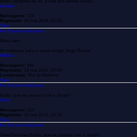
Muito Obrigado ao JR. A vida tem destas coisas.
afreitas
Mensagens:
724
Registado:
10 mai 2014, 02:56
Topo
Re: Encontro Nacional
Muito bem .
As melhoras para o nosso amigo Jorge Rocha .
MRider
Mensagens:
896
Registado:
19 mai 2014, 00:05
Localização:
Ilha da Madeira
Topo
Re: Encontro Nacional
Então, que se passou com o Jorge?
Fidel
Mensagens:
153
Registado:
19 mai 2014, 12:19
Topo
Re: Encontro Nacional
Fidel Escreveu:
Então, que se passou com o Jorge?