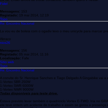
Fidel
Mensagens:
153
Registado:
19 mai 2014, 12:19
Topo
Re: Encontro Nacional
La vou eu de boleia com o ogadiv levo o meu unicycle para marcar pr
Abraco
nios26
Mensagens:
156
Registado:
05 mai 2014, 11:16
Localização:
Fafe
Sítio web
Topo
Re: Encontro Nacional
A convite do Sr. Henrique Sanches e Tiago Delgado A Gingabike vai a e
1-Vortex SBR 250W
1-Vortex SWR 6000W
1-Vortex NWR 9000W
Todas disponíveis para teste drive.
Estava previsto levar também o quadriciclo Vortex E-TWO. Iria no 
ele teve ontem um acidente de trabalho e assim se gorou a presença d