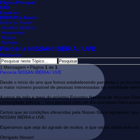
Página Principal
FAQ
Ligue-se
REGRAS e-forum
Índice do Fórum
Veículos elétricos
Automóveis
Nissan
Notícias
Parceria NISSAN IBÉRIA / UVE
Responder
1 Mensagem • Página
1
de
1
Parceria NISSAN IBÉRIA / UVE
Desde o início do ano que fomos estabelecendo parcerias e protocolos
o maior número possível de pessoas interessadas na mobilidade elétric
A cerca de mês e meio do próximo Encontro Nacional de Veículos Elé
comunidade elétrica – uma parceria com um dos principais fabricantes 
Certos que as condições oferecidas pela Nissan Ibéria agradarão aos
NISSAN IBÉRIA e UVE.
Esperamos que seja do agrado de muitos, e que sejam ainda mais os 
Obrigado Nissan!