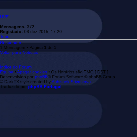
UVE
Mensagens:
372
Registado:
08 dez 2015, 17:20
Topo
Responder
1 Mensagem • Página
1
de
1
Voltar para Notícias
Índice do Fórum
Equipa
•
Apagar cookies
• Os Horários são TMG [
DST
]
Desenvolvido por
phpBB
® Forum Software © phpBB Group
© DarkFX style created by
Abhishek Srivastava
Traduzido por
phpBB Portugal