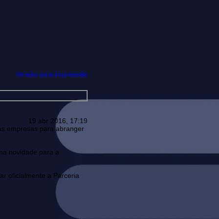
Versão para impressão
19 abr 2016, 17:19
rias empresas para abranger
uma novidade para a
r oficialmente a Parceria