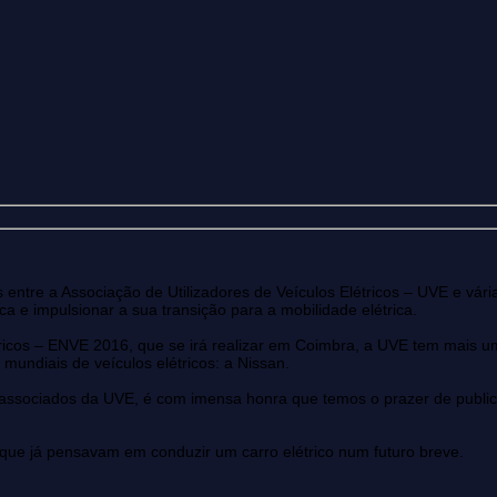
 entre a Associação de Utilizadores de Veículos Elétricos – UVE e vá
a e impulsionar a sua transição para a mobilidade elétrica.
tricos – ENVE 2016, que se irá realizar em Coimbra, a UVE tem mais 
mundiais de veículos elétricos: a Nissan.
 associados da UVE, é com imensa honra que temos o prazer de publica
que já pensavam em conduzir um carro elétrico num futuro breve.