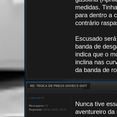
medidas. Tinha
para dentro a 
contrário rasp
Escusado será
banda de desga
indica que o mo
inclina nas cur
da banda de r
RE: TROCA DE PNEUS GOVECS GO!T
cuttysark76
Nunca tive ess
Mensagens:
51
Registado:
28 fev 2015, 19:21
aventureiro da