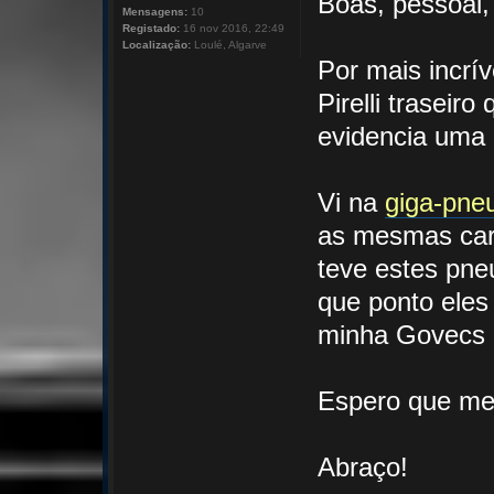
Boas, pessoal,
Mensagens:
10
Registado:
16 nov 2016, 22:49
Localização:
Loulé, Algarve
Por mais incrív
Pirelli traseir
evidencia uma 
Vi na
giga-pneu
as mesmas cara
teve estes pne
que ponto eles
minha Govecs 
Espero que me 
Abraço!