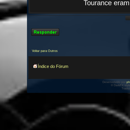
Tourance eram 
Responder
Voltar para Outros
Índice do Fórum
Desenvolvido por
p
© DarkFX styl
Tradu