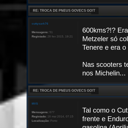
RE: TROCA DE PNEUS GOVECS GO!T
cuttysark76
600kms?!? Era
Mensagens:
51
Registado:
28 fev 2015, 19:21
Metzeler só co
Tenere e era o
Nas scooters te
nos Michelin...
RE: TROCA DE PNEUS GOVECS GO!T
MVS
Tal como o Cut
Mensagens:
677
Registado:
16 mai 2014, 07:15
frente e Endur
Localização:
Porto
gasolina (Apri