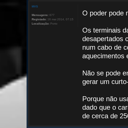
MVS
O poder pode m
Mensagens:
677
Registado:
16 mai 2014, 07:15
Localização:
Porto
Os terminais d
desapertados c
num cabo de co
aquecimentos e
Não se pode en
gerar um curto-
Porque não usa
dado que o ca
de cerca de 2