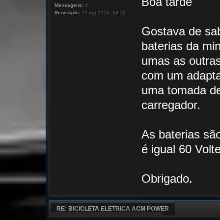
Boa tarde
Mensagens:
4
Registado:
22 out 2016, 13:20
Gostava de sab
baterias da min
umas as outras
com um adaptad
uma tomada de
carregador.
As baterias sã
é igual 60 Volt
Obrigado.
RE: BICICLETA ELETRICA ACM POWER