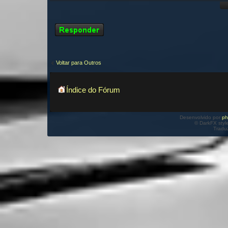
Responder
Voltar para Outros
Índice do Fórum
Desenvolvido por
p
© DarkFX styl
Tradu