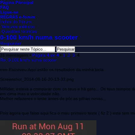
Página Principal
FAQ
Ligue-se
REGRAS e-forum
Índice do Fórum
Veículos elétricos
Questões técnicas
0-100 km/h numa scooter
Responder
31 mensagens •
Página
4
de
4
•
1
,
2
,
3
,
4
Re: 0-100 km/h numa scooter
rnm Escreveu:
Aqui estão os resultados da minha bicla:
Screenshot_2014-08-16-20-13-33.png
MRider, estava a comparar com os teus e há gato... Os teus tempos d
em cima mas a velocidade não.
Melhor refazeres o teste antes de pôr as pilhas novas...
Pois agora que falas aqui fica o meu primeiro teste ( fiz 2 ) este tem