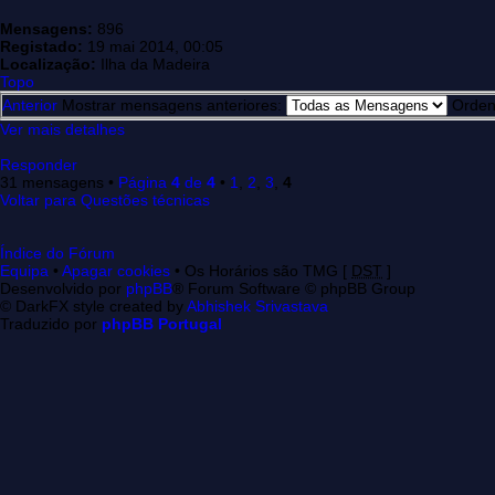
Mensagens:
896
Registado:
19 mai 2014, 00:05
Localização:
Ilha da Madeira
Topo
Anterior
Mostrar mensagens anteriores:
Orden
Ver mais detalhes
Responder
31 mensagens •
Página
4
de
4
•
1
,
2
,
3
,
4
Voltar para Questões técnicas
Índice do Fórum
Equipa
•
Apagar cookies
• Os Horários são TMG [
DST
]
Desenvolvido por
phpBB
® Forum Software © phpBB Group
© DarkFX style created by
Abhishek Srivastava
Traduzido por
phpBB Portugal