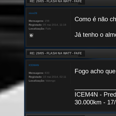
RE: 29/05 - FLASH NA WATT - FAFE
nios26
Como é não ch
Mensagens:
156
Registado:
05 mai 2014, 11:16
Localização:
Fafe
Já tenho o alm
RE: 29/05 - FLASH NA WATT - FAFE
ICEMAN
Fogo acho que 
Mensagens:
633
Registado:
10 mai 2014, 02:11
Localização:
Valongo
____________
ICEM4N - Pred
30.000km - 17