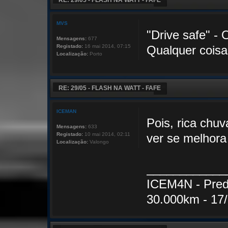
RE: 29/05 - FLASH NA WATT - FAFE
MVS
"Drive safe" - 
Mensagens:
677
Registado:
16 mai 2014, 07:15
Qualquer coisa 
Localização:
Porto
RE: 29/05 - FLASH NA WATT - FAFE
ICEMAN
Pois, rica chuv
Mensagens:
633
Registado:
10 mai 2014, 02:11
ver se melhora
Localização:
Valongo
____________
ICEM4N - Pred
30.000km - 17