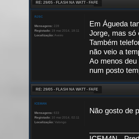
RE: 29/05 - FLASH NA WATT - FAFE
RJSC
Em Águeda tam
Mensagens:
228
Registado:
19 mai 2014, 18:11
Jorge, mas só e
Localização:
Aveiro
Também telefon
não veio a tem
Ao menos deu p
num posto temp
RE: 29/05 - FLASH NA WATT - FAFE
ICEMAN
Não gosto de p
Mensagens:
633
Registado:
10 mai 2014, 02:11
Localização:
Valongo
____________
ICEM4N - Pred