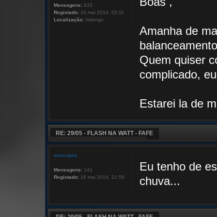
Boas ,
Mensagens:
633
Registado:
10 mai 2014, 02:11
Localização:
Valongo
Amanha de ma
balanceamento a
Quem quiser co
complicado, eu 
Estarei la de 
RE: 29/05 - FLASH NA WATT - FAFE
marcopns
Eu tenho de es
Mensagens:
141
Registado:
18 mai 2014, 21:55
chuva...