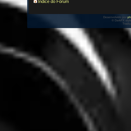
Índice do Fórum
Desenvolvido por
p
© DarkFX styl
Tradu