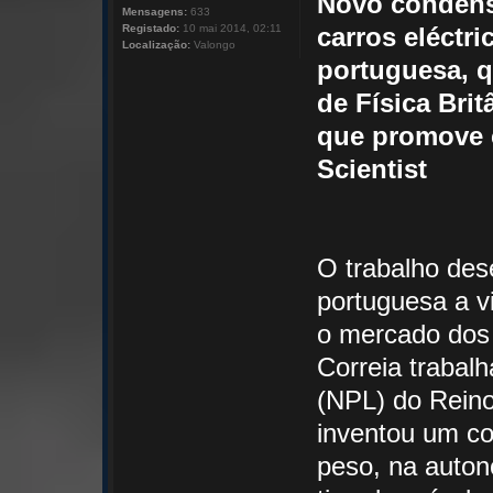
Novo condens
Mensagens:
633
Registado:
10 mai 2014, 02:11
carros eléctri
Localização:
Valongo
portuguesa, q
de Física Bri
que promove c
Scientist
O trabalho des
portuguesa a v
o mercado dos c
Correia trabalh
(NPL) do Reino
inventou um co
peso, na auton