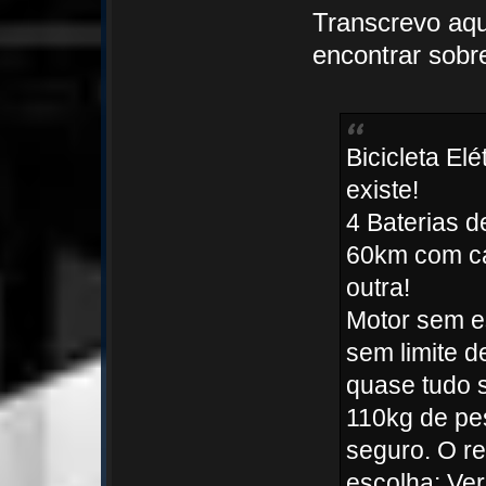
Transcrevo aqu
encontrar sobre
Bicicleta El
existe!
4 Baterias 
60km com ca
outra!
Motor sem e
sem limite d
quase tudo 
110kg de pe
seguro. O re
escolha: Ver