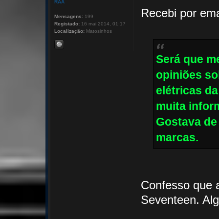
RAA
Recebi por ema
Mensagens:
199
Registado:
16 mai 2014, 01:17
Localização:
Matosinhos
Será que me
opiniões so
elétricas d
muita infor
Gostava de 
marcas.
Confesso que a
Seventeen. Alg