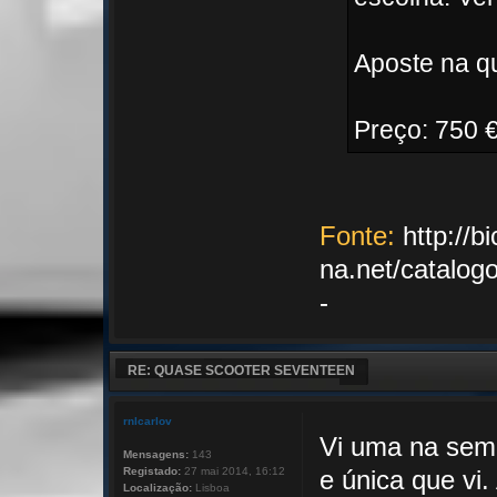
Aposte na qu
Preço: 750 
Fonte:
http://b
na.net/catalo
-
RE: QUASE SCOOTER SEVENTEEN
rnlcarlov
Vi uma na sema
Mensagens:
143
Registado:
27 mai 2014, 16:12
e única que vi
Localização:
Lisboa