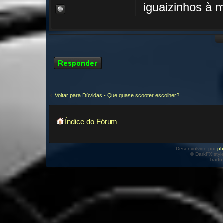
iguaizinhos à 
Responder
Voltar para Dúvidas - Que quase scooter escolher?
Índice do Fórum
Desenvolvido por
p
© DarkFX styl
Tradu