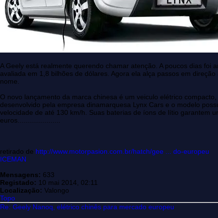
A Geely está realmente querendo chamar atenção. A poucos dias foi 
avaliada em 1,8 bilhões de dólares. Agora ela alça passos em direção
nome.
O novo lançamento da marca chinesa é um veiculo elétrico compacto, o
desenvolvido pela empresa dinamarquesa Lynx Cars e o modelo poss
velocidade de até 130 km/h. Suas baterias de íons de lítio garantem
euros......................
retirado de
http://www.motorpasion.com.br/hatch/gee ... do-europeu
ICEMAN
Mensagens:
633
Registado:
10 mai 2014, 02:11
Localização:
Valongo
Topo
Re: Geely Nanoq, elétrico chinês para mercado europeu