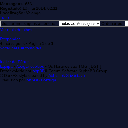
Mensagens:
633
Registado:
10 mai 2014, 02:11
Localização:
Valongo
Topo
Mostrar mensagens anteriores:
Ordenar por
Ver mais detalhes
Responder
4 mensagens • Página
1
de
1
Voltar para Automóveis
Índice do Fórum
Equipa
•
Apagar cookies
• Os Horários são TMG [
DST
]
Desenvolvido por
phpBB
® Forum Software © phpBB Group
© DarkFX style created by
Abhishek Srivastava
Traduzido por
phpBB Portugal