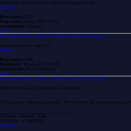
Mais outro que caiu como muitos no esquecimento ................
ICEMAN
Mensagens:
633
Registado:
10 mai 2014, 02:11
Localização:
Valongo
Topo
Re: Geely Nanoq, elétrico chinês para mercado europeu
Quase parece um Aygo 8-)
MRider
Mensagens:
896
Registado:
19 mai 2014, 00:05
Localização:
Ilha da Madeira
Topo
Re: Geely Nanoq, elétrico chinês para mercado europeu
MRider Escreveu:
Quase parece um Aygo 8-)
Foi o que me chamou a atenção.. Até o símbolo de repente parecia 
________________________________
ICEM4N - Predator 70Ah
31.000km - 17/09/2011
ICEMAN