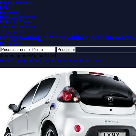
Página Principal
FAQ
Ligue-se
REGRAS e-forum
Índice do Fórum
Veículos elétricos
Automóveis
Geely Nanoq, elétrico chinês para mercado
Responder
4 mensagens • Página
1
de
1
Geely Nanoq, elétrico chinês para mercado europeu