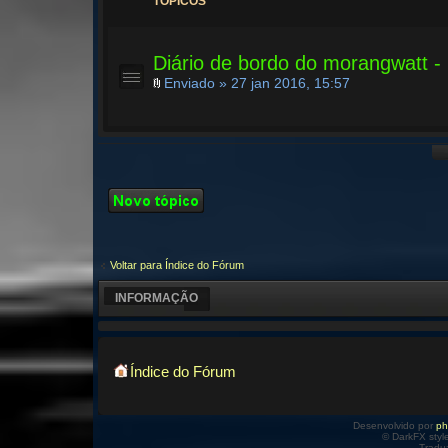
TÓPICOS
Diário de bordo do morangwatt -
Enviado » 27 jan 2016, 15:57
Criar um novo
Tópico
Voltar para Índice do Fórum
INFORMAÇÃO
Índice do Fórum
Desenvolvido por
p
© DarkFX styl
Tradu