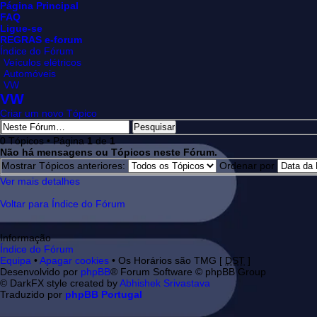
Página Principal
FAQ
Ligue-se
REGRAS e-forum
Índice do Fórum
Veículos elétricos
Automóveis
VW
VW
Criar um novo Tópico
0 Tópicos • Página
1
de
1
Não há mensagens ou Tópicos neste Fórum.
Mostrar Tópicos anteriores:
Ordenar por
Ver mais detalhes
Voltar para Índice do Fórum
Informação
Índice do Fórum
Equipa
•
Apagar cookies
• Os Horários são TMG [
DST
]
Desenvolvido por
phpBB
® Forum Software © phpBB Group
© DarkFX style created by
Abhishek Srivastava
Traduzido por
phpBB Portugal