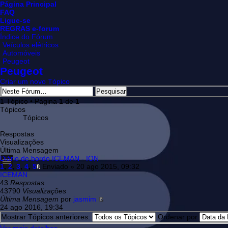
Página Principal
FAQ
Ligue-se
REGRAS e-forum
Índice do Fórum
Veículos elétricos
Automóveis
Peugeot
Peugeot
Criar um novo Tópico
1 Tópico • Página
1
de
1
Tópicos
Tópicos
Respostas
Visualizações
Última Mensagem
Diário de bordo ICEMAN - ION
1
,
2
,
3
,
4
,
5
Enviado » 20 ago 2015, 09:32
ICEMAN
43
Respostas
43790
Visualizações
Última Mensagem
por
jasmim
24 ago 2016, 19:34
Mostrar Tópicos anteriores:
Ordenar por