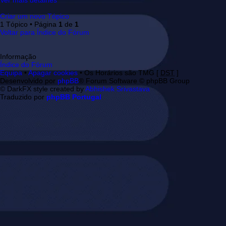
Ver mais detalhes
Criar um novo Tópico
1 Tópico • Página
1
de
1
Voltar para Índice do Fórum
Informação
Índice do Fórum
Equipa
•
Apagar cookies
• Os Horários são TMG [
DST
]
Desenvolvido por
phpBB
® Forum Software © phpBB Group
© DarkFX style created by
Abhishek Srivastava
Traduzido por
phpBB Portugal