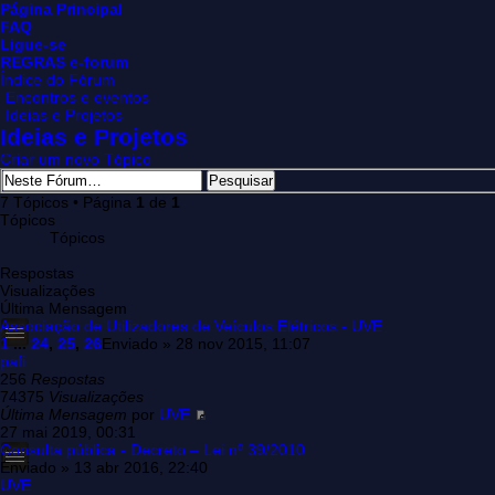
Página Principal
FAQ
Ligue-se
REGRAS e-forum
Índice do Fórum
Encontros e eventos
Ideias e Projetos
Ideias e Projetos
Criar um novo Tópico
7 Tópicos • Página
1
de
1
Tópicos
Tópicos
Respostas
Visualizações
Última Mensagem
Associação de Utilizadores de Veículos Elétricos - UVE
1
...
24
,
25
,
26
Enviado » 28 nov 2015, 11:07
pafi
256
Respostas
74375
Visualizações
Última Mensagem
por
UVE
27 mai 2019, 00:31
Consulta pública - Decreto – Lei nº 39/2010
Enviado » 13 abr 2016, 22:40
UVE