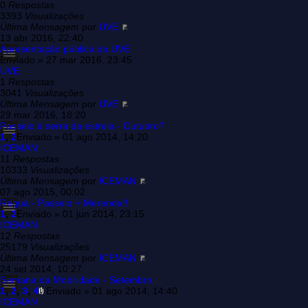
0
Respostas
3393
Visualizações
Última Mensagem
por
UVE
13 abr 2016, 22:40
Apresentação pública da UVE
Enviado » 27 mar 2016, 23:45
UVE
1
Respostas
3041
Visualizações
Última Mensagem
por
UVE
29 mar 2016, 18:20
Passeio à serra da estrela - Outubro?
1
,
2
Enviado » 01 ago 2014, 14:20
ICEMAN
11
Respostas
10333
Visualizações
Última Mensagem
por
ICEMAN
07 ago 2015, 00:02
Régua - Passeio + Merenda!!
1
,
2
Enviado » 01 jun 2014, 23:15
ICEMAN
12
Respostas
25179
Visualizações
Última Mensagem
por
ICEMAN
24 set 2014, 10:27
Semana da Mobilidade - Setembro
1
,
2
,
3
,
4
Enviado » 01 ago 2014, 14:40
ICEMAN