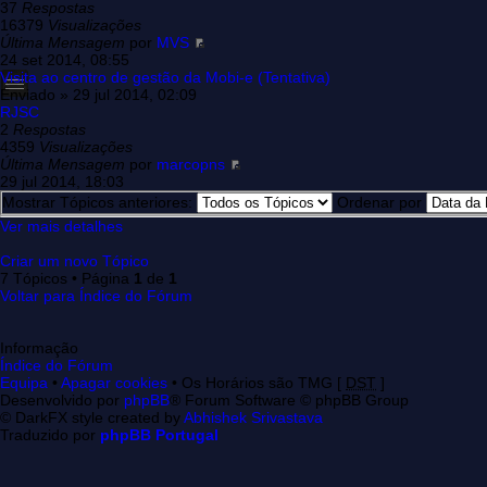
37
Respostas
16379
Visualizações
Última Mensagem
por
MVS
24 set 2014, 08:55
Visita ao centro de gestão da Mobi-e (Tentativa)
Enviado » 29 jul 2014, 02:09
RJSC
2
Respostas
4359
Visualizações
Última Mensagem
por
marcopns
29 jul 2014, 18:03
Mostrar Tópicos anteriores:
Ordenar por
Ver mais detalhes
Criar um novo Tópico
7 Tópicos • Página
1
de
1
Voltar para Índice do Fórum
Informação
Índice do Fórum
Equipa
•
Apagar cookies
• Os Horários são TMG [
DST
]
Desenvolvido por
phpBB
® Forum Software © phpBB Group
© DarkFX style created by
Abhishek Srivastava
Traduzido por
phpBB Portugal