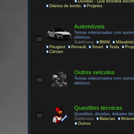
Dúvidas - Que bicicleta escol
Diários de bordo
,
Projetos
Automóveis
Temas relacionados com autom
elétricos
Subfóruns:
BMW
,
Mitsubish
Peugeot
,
Renault
,
Smart
,
Tesla
,
Proj
Citroen
Outros veículos
Temas relacionados com outros
elétricos
Questões técnicas
Questões, dúvidas, debates téc
Subfóruns:
Baterias
,
Motor
Outros