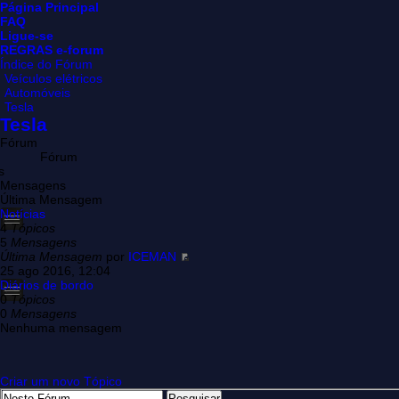
Página Principal
FAQ
Ligue-se
REGRAS e-forum
Índice do Fórum
Veículos elétricos
Automóveis
Tesla
Tesla
Fórum
Fórum
s
Mensagens
Última Mensagem
Notícias
4
Tópicos
5
Mensagens
Última Mensagem
por
ICEMAN
25 ago 2016, 12:04
Diários de bordo
0
Tópicos
0
Mensagens
Nenhuma mensagem
Criar um novo Tópico