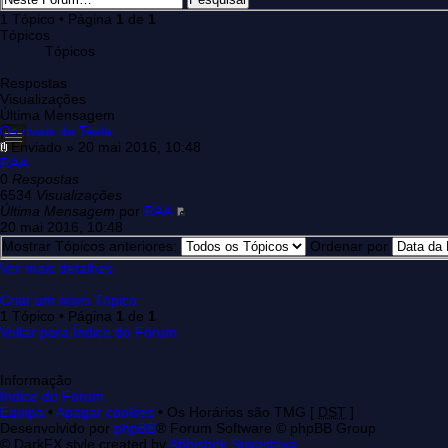
1 Tópico • Página
1
de
1
Tópicos
Tópicos
Respostas
Visualizações
Última Mensagem
Os rivais da Tesla
Enviado » 20 mai 2016, 10:48
RAA
0
Respostas
6534
Visualizações
Última Mensagem
por
RAA
20 mai 2016, 10:48
Mostrar Tópicos anteriores:
Ordenar por
Ver mais detalhes
Criar um novo Tópico
1 Tópico • Página
1
de
1
Voltar para Índice do Fórum
Informação
Índice do Fórum
Equipa
•
Apagar cookies
• Os Horários são TMG [
DST
]
Desenvolvido por
phpBB
® Forum Software © phpBB Group
© DarkFX style created by
Abhishek Srivastava