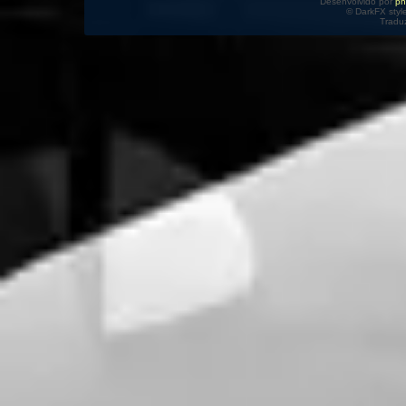
Desenvolvido por
p
© DarkFX styl
Tradu