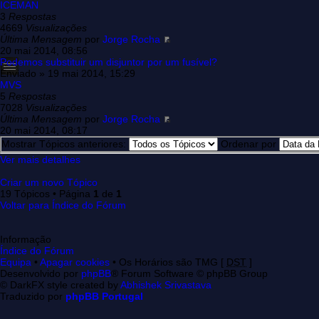
ICEMAN
3
Respostas
4669
Visualizações
Última Mensagem
por
Jorge Rocha
20 mai 2014, 08:56
Podemos substituir um disjuntor por um fusível?
Enviado » 19 mai 2014, 15:29
MVS
5
Respostas
7028
Visualizações
Última Mensagem
por
Jorge Rocha
20 mai 2014, 08:17
Mostrar Tópicos anteriores:
Ordenar por
Ver mais detalhes
Criar um novo Tópico
19 Tópicos • Página
1
de
1
Voltar para Índice do Fórum
Informação
Índice do Fórum
Equipa
•
Apagar cookies
• Os Horários são TMG [
DST
]
Desenvolvido por
phpBB
® Forum Software © phpBB Group
© DarkFX style created by
Abhishek Srivastava
Traduzido por
phpBB Portugal