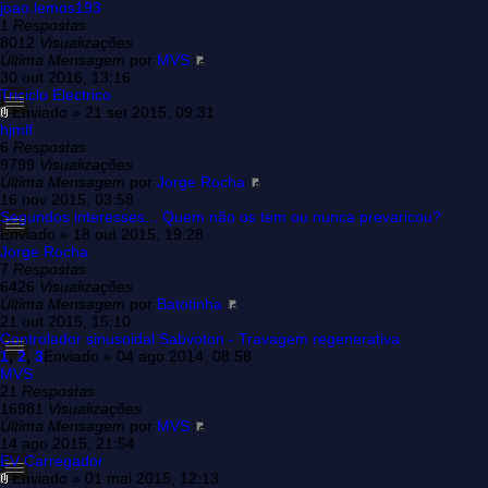
joao.lemos193
1
Respostas
8012
Visualizações
Última Mensagem
por
MVS
30 out 2016, 13:16
Triciclo Electrico
Enviado » 21 set 2015, 09:31
hjmlf
6
Respostas
9799
Visualizações
Última Mensagem
por
Jorge Rocha
16 nov 2015, 03:58
Segundos interesses... Quem não os tem ou nunca prevaricou?
Enviado » 18 out 2015, 19:28
Jorge Rocha
7
Respostas
6426
Visualizações
Última Mensagem
por
Batotinha
21 out 2015, 15:10
Controlador sinusoidal Sabvoton - Travagem regenerativa
1
,
2
,
3
Enviado » 04 ago 2014, 08:58
MVS
21
Respostas
16981
Visualizações
Última Mensagem
por
MVS
14 ago 2015, 21:54
EV Carregador
Enviado » 01 mai 2015, 12:13