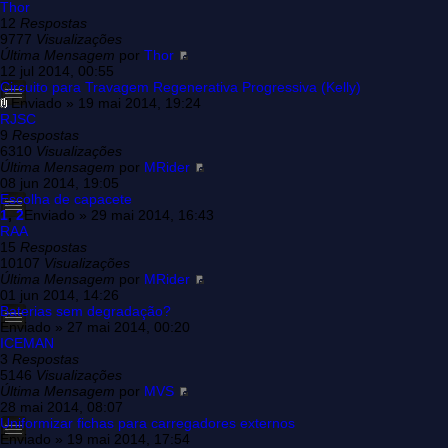
Thor
12
Respostas
9777
Visualizações
Última Mensagem
por
Thor
12 jul 2014, 00:55
Circuito para Travagem Regenerativa Progressiva (Kelly)
Enviado » 19 mai 2014, 19:24
RJSC
9
Respostas
6310
Visualizações
Última Mensagem
por
MRider
08 jun 2014, 19:05
Escolha de capacete
1
,
2
Enviado » 29 mai 2014, 16:43
RAA
15
Respostas
10107
Visualizações
Última Mensagem
por
MRider
01 jun 2014, 14:26
Baterias sem degradação?
Enviado » 27 mai 2014, 00:20
ICEMAN
3
Respostas
5146
Visualizações
Última Mensagem
por
MVS
28 mai 2014, 08:07
Uniformizar fichas para carregadores externos
Enviado » 19 mai 2014, 17:54