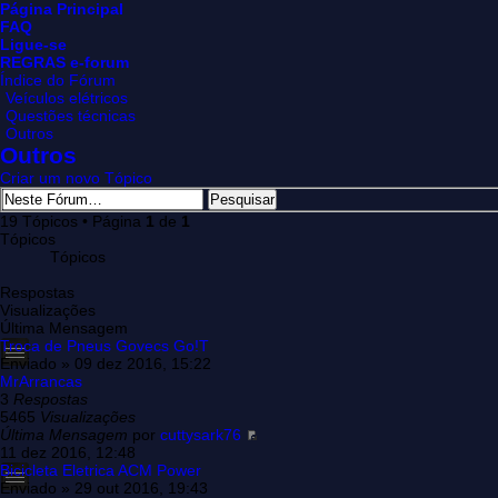
Página Principal
FAQ
Ligue-se
REGRAS e-forum
Índice do Fórum
Veículos elétricos
Questões técnicas
Outros
Outros
Criar um novo Tópico
19 Tópicos • Página
1
de
1
Tópicos
Tópicos
Respostas
Visualizações
Última Mensagem
Troca de Pneus Govecs Go!T
Enviado » 09 dez 2016, 15:22
MrArrancas
3
Respostas
5465
Visualizações
Última Mensagem
por
cuttysark76
11 dez 2016, 12:48
Bicicleta Eletrica ACM Power
Enviado » 29 out 2016, 19:43