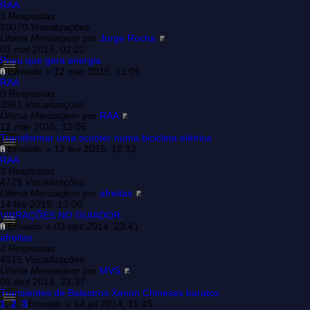
RAA
3
Respostas
10070
Visualizações
Última Mensagem
por
Jorge Rocha
03 mai 2015, 02:22
Pneu que gera energia
Enviado » 12 mar 2015, 12:05
RAA
0
Respostas
3961
Visualizações
Última Mensagem
por
RAA
12 mar 2015, 12:05
Transformar uma scooter numa bicicleta elétrica
Enviado » 13 fev 2015, 12:12
RAA
3
Respostas
4729
Visualizações
Última Mensagem
por
afreitas
14 fev 2015, 13:06
VIBRAÇÕES NO GUIADOR.
Enviado » 03 dez 2014, 23:41
afreitas
2
Respostas
4915
Visualizações
Última Mensagem
por
MVS
05 dez 2014, 23:37
Transientes de Balastros Xenon Chineses baratos
1
,
2
,
3
Enviado » 14 jul 2014, 15:45