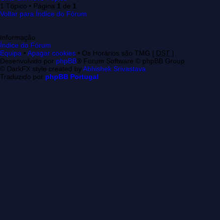
1 Tópico • Página
1
de
1
Voltar para Índice do Fórum
Informação
Índice do Fórum
Equipa
•
Apagar cookies
• Os Horários são TMG [
DST
]
Desenvolvido por
phpBB
® Forum Software © phpBB Group
© DarkFX style created by
Abhishek Srivastava
Traduzido por
phpBB Portugal