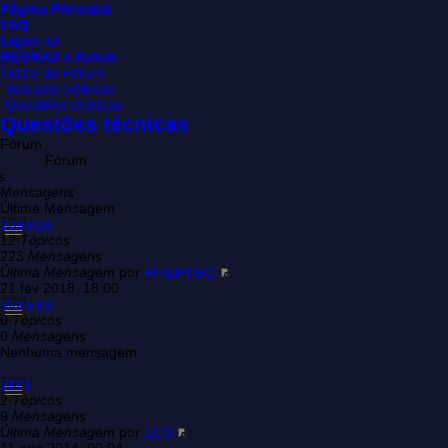
Página Principal
FAQ
Ligue-se
REGRAS e-forum
Índice do Fórum
Veículos elétricos
Questões técnicas
Questões técnicas
Fórum
Fórum
s
Mensagens
Última Mensagem
Baterias
12
Tópicos
223
Mensagens
Última Mensagem
por
PHILPTGO
21 fev 2018, 18:00
Motores
0
Tópicos
0
Mensagens
Nenhuma mensagem
BMS
2
Tópicos
9
Mensagens
Última Mensagem
por
ECS