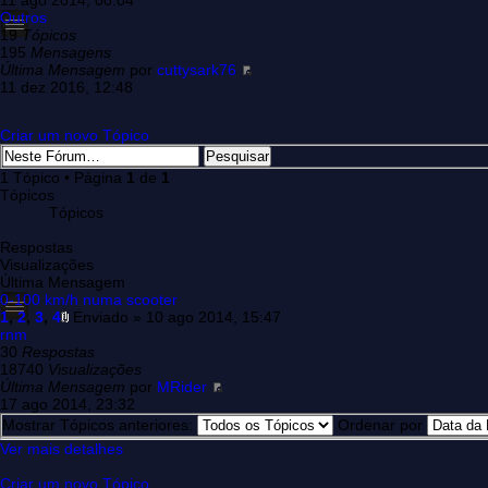
11 ago 2014, 00:04
Outros
19
Tópicos
195
Mensagens
Última Mensagem
por
cuttysark76
11 dez 2016, 12:48
Criar um novo Tópico
1 Tópico • Página
1
de
1
Tópicos
Tópicos
Respostas
Visualizações
Última Mensagem
0-100 km/h numa scooter
1
,
2
,
3
,
4
Enviado » 10 ago 2014, 15:47
rnm
30
Respostas
18740
Visualizações
Última Mensagem
por
MRider
17 ago 2014, 23:32
Mostrar Tópicos anteriores:
Ordenar por
Ver mais detalhes
Criar um novo Tópico