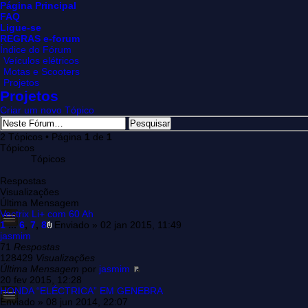
Página Principal
FAQ
Ligue-se
REGRAS e-forum
Índice do Fórum
Veículos elétricos
Motas e Scooters
Projetos
Projetos
Criar um novo Tópico
2 Tópicos • Página
1
de
1
Tópicos
Tópicos
Respostas
Visualizações
Última Mensagem
Vectrix Li+ com 60 Ah
1
...
6
,
7
,
8
Enviado » 02 jan 2015, 11:49
jasmim
71
Respostas
128429
Visualizações
Última Mensagem
por
jasmim
20 fev 2015, 12:28
HONDA “ELÉCTRICA” EM GENEBRA
Enviado » 08 jun 2014, 22:07