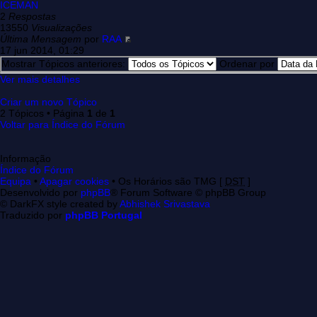
ICEMAN
2
Respostas
13550
Visualizações
Última Mensagem
por
RAA
17 jun 2014, 01:29
Mostrar Tópicos anteriores:
Ordenar por
Ver mais detalhes
Criar um novo Tópico
2 Tópicos • Página
1
de
1
Voltar para Índice do Fórum
Informação
Índice do Fórum
Equipa
•
Apagar cookies
• Os Horários são TMG [
DST
]
Desenvolvido por
phpBB
® Forum Software © phpBB Group
© DarkFX style created by
Abhishek Srivastava
Traduzido por
phpBB Portugal