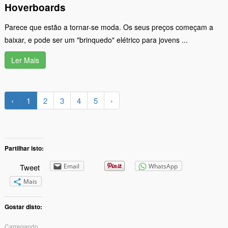
Hoverboards
Parece que estão a tornar-se moda. Os seus preços começam a
baixar, e pode ser um "brinquedo" elétrico para jovens ...
Ler Mais
‹
1
2
3
4
5
›
Partilhar isto:
Tweet
Email
WhatsApp
Mais
Gostar disto:
Carregando...