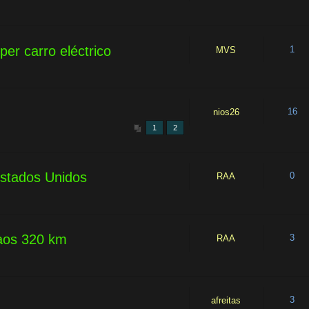
per carro eléctrico
1
MVS
16
nios26
1
2
stados Unidos
0
RAA
aos 320 km
3
RAA
3
afreitas