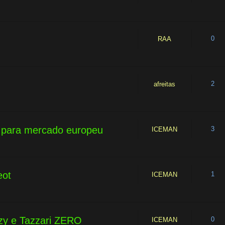
0
RAA
2
afreitas
s para mercado europeu
3
ICEMAN
eot
1
ICEMAN
zy e Tazzari ZERO
0
ICEMAN