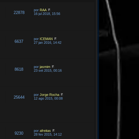
por
RAA
22878
16 jul 2018, 15:56
por
ICEMAN
6637
27 jan 2016, 14:42
por
jasmim
8618
23 set 2015, 00:16
por
Jorge Rocha
25644
12 ago 2015, 00:08
por
afreitas
9230
28 fev 2015, 14:12