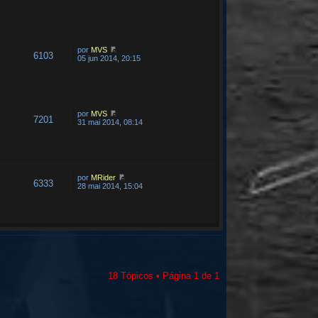
por
MVS
6103
05 jun 2014, 20:15
por
MVS
7201
31 mai 2014, 08:14
por
MRider
6333
28 mai 2014, 15:04
18 Tópicos • Página
1
de
1