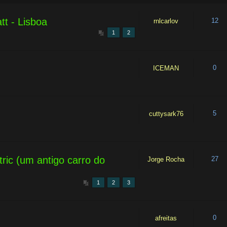
tt - Lisboa
12
rnlcarlov
1
2
0
ICEMAN
5
cuttysark76
tric (um antigo carro do
27
Jorge Rocha
1
2
3
0
afreitas