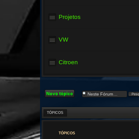
Projetos
VW
Citroen
Criar um novo
Tópico
TÓPICOS
TÓPICOS