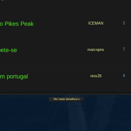
 no Pikes Peak
2
ICEMAN
pete-se
7
marcopns
em portugal
4
nios26
Ver mais detalhes