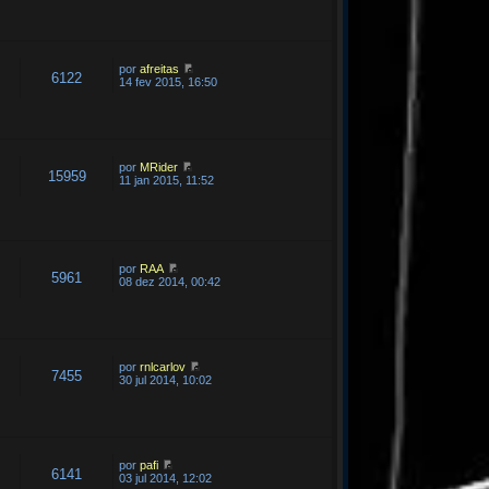
por
afreitas
6122
14 fev 2015, 16:50
por
MRider
15959
11 jan 2015, 11:52
por
RAA
5961
08 dez 2014, 00:42
por
rnlcarlov
7455
30 jul 2014, 10:02
por
pafi
6141
03 jul 2014, 12:02