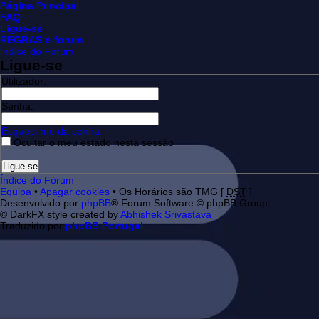
Página Principal
FAQ
Ligue-se
REGRAS e-forum
Índice do Fórum
Ligue-se
Utilizador:
Senha:
Esqueci-me da senha
Ocultar o meu estado nesta sessão
Índice do Fórum
Equipa
•
Apagar cookies
• Os Horários são TMG [
DST
]
Desenvolvido por
phpBB
® Forum Software © phpBB Group
© DarkFX style created by
Abhishek Srivastava
Traduzido por
phpBB Portugal