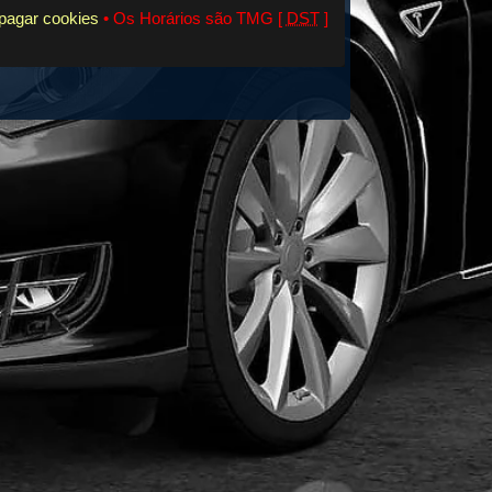
pagar cookies
• Os Horários são TMG [
DST
]