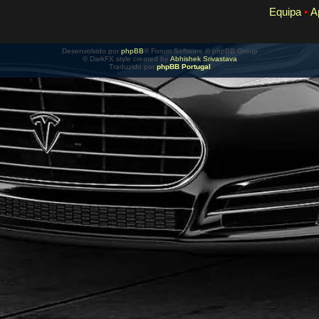
Equipa
•
A
Desenvolvido por
phpBB
® Forum Software © phpBB Group
© DarkFX style created by
Abhishek Srivastava
Traduzido por
phpBB Portugal